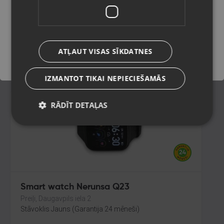
Ludza, Stacijas iela 30
Stāvoklis Lietots (Garantija 6 mēneši)
Saglabāt
60.00
€
ATĻAUT VISAS SĪKDATNES
No
2.73
€
/mēn.
IZMANTOT TIKAI NEPIECIEŠAMĀS
RĀDĪT DETAĻAS
Smart watch Nerunsa Q23
Preiļi, Daugavpils iela 2
Stāvoklis Jauns (Garantija 24 mēneši)