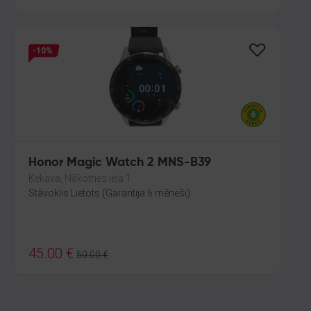
-10%
Honor Magic Watch 2 MNS-B39
Ķekava, Nākotnes iela 1
Stāvoklis Lietots (Garantija 6 mēneši)
45.00
€
50.00
€