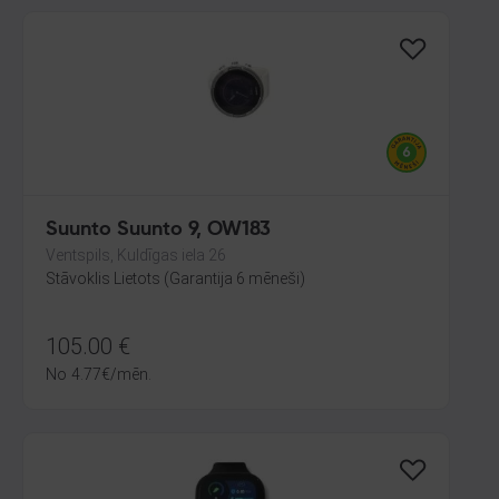
Suunto Suunto 9, OW183
Ventspils, Kuldīgas iela 26
Stāvoklis Lietots (Garantija 6 mēneši)
105.00
€
No
4.77
€
/mēn.