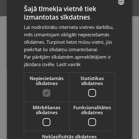
Šajā tīmekļa vietnē tiek
izmantotas sīkdatnes
LATVIAN
Aviator AVSW9516
Lai nodrošinātu interneta vietnes darbību,
Liepāja, Lielā iela 4
RUSSIAN
mēs izmantojam obligāti nepieciešamās
Stāvoklis Mazlietots (Garantija 12 mēneši)
LITHUANIAN
sīkdatnes. Turpinot lietot mūsu vietni, jūs
Pasūtījumi tiks piegādāti uz
piekrītat šo sīkdatņu izmantošanai.
izvēlēto valsti
54.00
€
Par pārējām sīkdatnēm apmeklētājiem ir
No
2.45
€
/mēn.
jāizdara izvēle.
Lasīt vairāk
Vietnes saturs būs attēlots izvēlētajā
valodā
Nepieciešamās
Statistikas
sīkdatnes
sīkdatnes
Valsts
Mērķēšanas
Funkcionalitātes
sīkdatnes
sīkdatnes
Valoda
Latviešu / Latvian
Neklasificētās sīkdatnes
Amazfit A2040