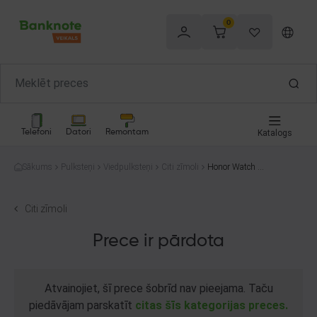
0
Telefoni
Datori
Remontam
Katalogs
Sākums
Pulksteņi
Viedpulksteņi
Citi zīmoli
Honor Watch Ma
gic TLS-B19
Citi zīmoli
Prece ir pārdota
Atvainojiet, šī prece šobrīd nav pieejama. Taču
piedāvājam parskatīt
citas šīs kategorijas preces.