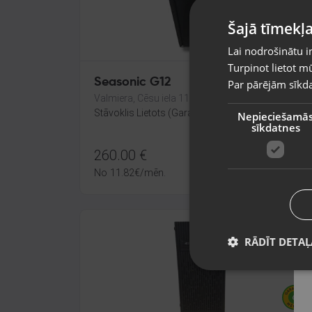
Šajā tīmekļa
Lai nodrošinātu i
Turpinot lietot mū
Seasonic G12
Par pārējām sīkda
Valmiera, Cēsu iela 11
Stāvoklis Lietots (Garantija 6 mēneši)
Nepieciešamā
sīkdatnes
260.00
€
No
11.82
€
/mēn.
RĀDĪT DETAĻ