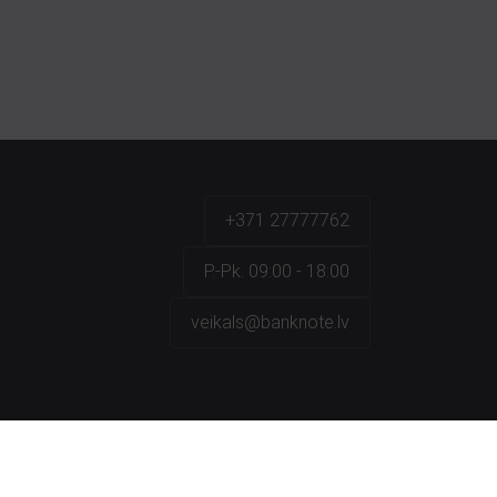
+371 27777762
P.-Pk. 09:00 - 18:00
veikals@banknote.lv
a