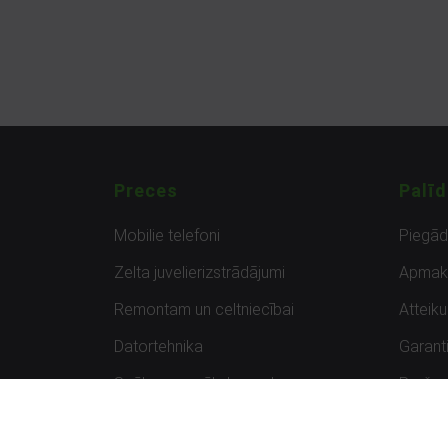
Preces
Palīd
Mobilie telefoni
Piegā
Zelta juvelierizstrādājumi
Apmak
Remontam un celtniecībai
Atteik
Datortehnika
Garanti
Spēles un spēļu konsoles
Preču 
Planšetdatori
Atsau