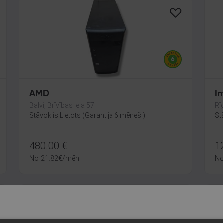
AMD
In
Balvi, Brīvības iela 57
Rī
Stāvoklis Lietots (Garantija 6 mēneši)
St
480.00
€
1
No
21.82
€
/mēn.
N