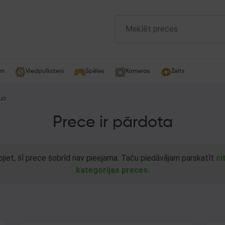
am
Viedpulksteņi
Spēles
Kameras
Zelts
Duo
Prece ir pārdota
ojiet, šī prece šobrīd nav pieejama. Taču piedāvājam parskatīt
ci
kategorijas preces.