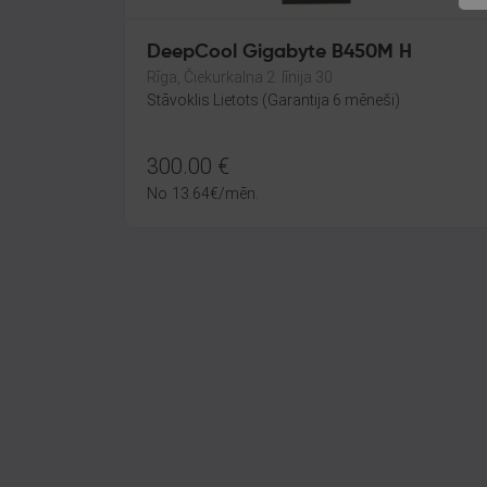
DeepCool Gigabyte B450M H
Rīga, Čiekurkalna 2. līnija 30
Stāvoklis Lietots (Garantija 6 mēneši)
300.00
€
No
13.64
€
/mēn.