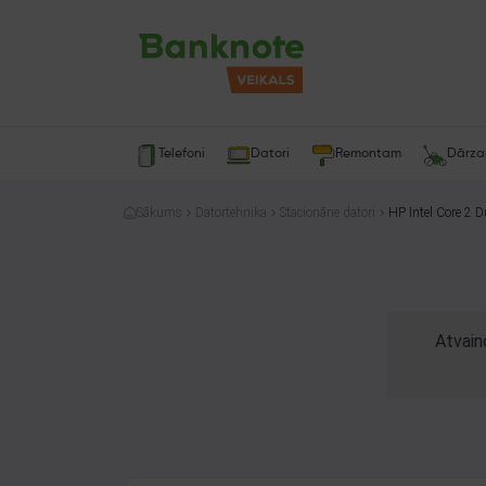
Telefoni
Datori
Remontam
Dārz
Sākums
Datortehnika
Stacionārie datori
HP Intel Core 2 
Atvain