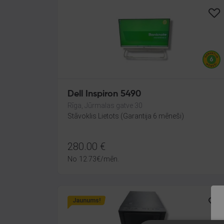
Dell Inspiron 5490
Rīga, Jūrmalas gatve 30
Stāvoklis Lietots (Garantija 6 mēneši)
280.00
€
No
12.73
€
/mēn.
Jaunums!