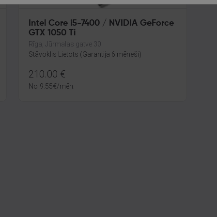
Intel Core i5-7400 / NVIDIA GeForce
GTX 1050 Ti
Rīga, Jūrmalas gatve 30
Stāvoklis Lietots (Garantija 6 mēneši)
210.00
€
No
9.55
€
/mēn.