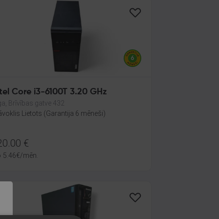
tel Core i3-6100T 3.20 GHz
ga, Brīvības gatve 432
āvoklis Lietots (Garantija 6 mēneši)
20.00
€
o
5.46
€
/mēn.