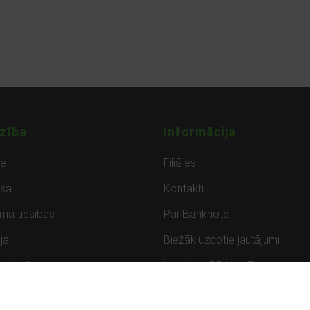
zība
Informācija
de
Filiāles
sa
Kontakti
uma tiesības
Par Banknote
ja
Biežāk uzdotie jautājumi
uzpirkšana
Lietots – Pārbaudīts
ksmes
Noteikumi un privātuma politik