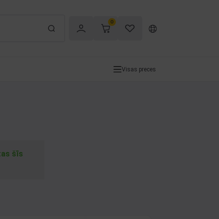
0
Visas preces
tas šīs