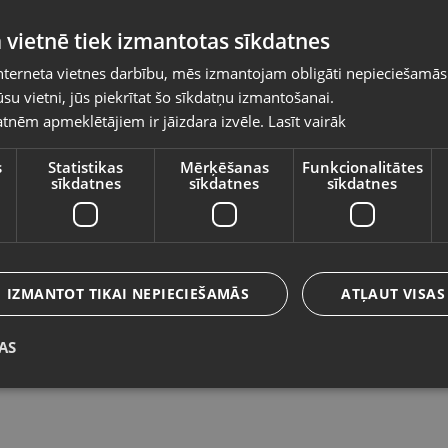
Pasūtījumi tiks piegādāti uz izvēlēto
 vietnē tiek izmantotas sīkdatnes
valsti
nterneta vietnes darbību, mēs izmantojam obligāti nepieciešamās
Vietnes saturs būs attēlots izvēlētajā valodā
su vietni, jūs piekrītat šo sīkdatņu izmantošanai.
Stacionārais dators DESKTOP-
L
tnēm apmeklētājiem ir jāizdara izvēle.
Lasīt vairāk
Valsts
8NIIDFJ
Va
Ludza, Stacijas iela 30
St
s
Statistikas
Mērķēšanas
Funkcionalitātes
sīkdatnes
sīkdatnes
sīkdatnes
Stāvoklis Mazlietots (Garantija 12 mēneši)
243.00
€
7
Valoda
No
11.05
€
/mēn.
N
Latviešu / Latvian
IZMANTOT TIKAI NEPIECIEŠAMĀS
ATĻAUT VISAS
AS
Saglabāt