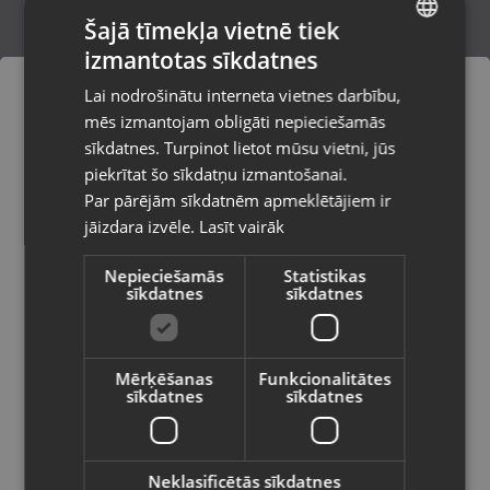
Šajā tīmekļa vietnē tiek
izmantotas sīkdatnes
LATVIAN
Zelta auskari
Lai nodrošinātu interneta vietnes darbību,
Rīga, Audēju iela 6
RUSSIAN
mēs izmantojam obligāti nepieciešamās
Stāvoklis Restaurēts (Garantija 24 mēneši)
LITHUANIAN
sīkdatnes. Turpinot lietot mūsu vietni, jūs
Pasūtījumi tiks piegādāti uz
piekrītat šo sīkdatņu izmantošanai.
izvēlēto valsti
181.00
€
Par pārējām sīkdatnēm apmeklētājiem ir
No
8.23
€
/mēn.
jāizdara izvēle.
Lasīt vairāk
Vietnes saturs būs attēlots izvēlētajā
valodā
Nepieciešamās
Statistikas
sīkdatnes
sīkdatnes
Valsts
Mērķēšanas
Funkcionalitātes
sīkdatnes
sīkdatnes
Valoda
Latviešu / Latvian
Neklasificētās sīkdatnes
Zelta auskari