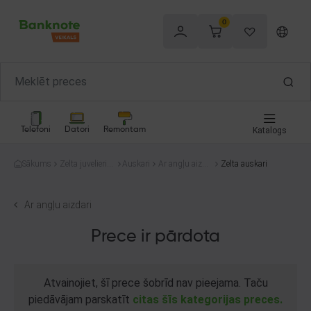
0
Telefoni
Datori
Remontam
Katalogs
Sākums
Zelta juvelierizs
Auskari
Ar angļu aizda
Zelta auskari
trādājumi
ri
Ar angļu aizdari
Prece ir pārdota
Atvainojiet, šī prece šobrīd nav pieejama. Taču
piedāvājam parskatīt
citas šīs kategorijas preces.