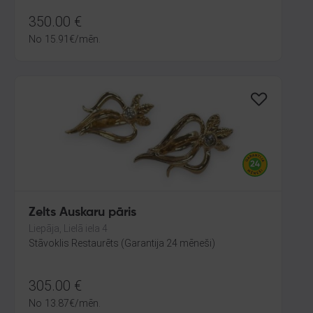
350.00
€
No
15.91
€
/mēn.
Zelts Auskaru pāris
Liepāja, Lielā iela 4
Stāvoklis Restaurēts (Garantija 24 mēneši)
305.00
€
No
13.87
€
/mēn.