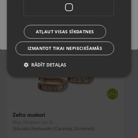
Valka, Raiņa iela 12 k-601
Stāvoklis Restaurēts (Garantija 24 mēneši)
Saglabāt
231.00
€
ATĻAUT VISAS SĪKDATNES
No
10.50
€
/mēn.
IZMANTOT TIKAI NEPIECIEŠAMĀS
RĀDĪT DETAĻAS
Zelta auskari
Rīga, Nīcgales iela 2b
Stāvoklis Restaurēts (Garantija 24 mēneši)