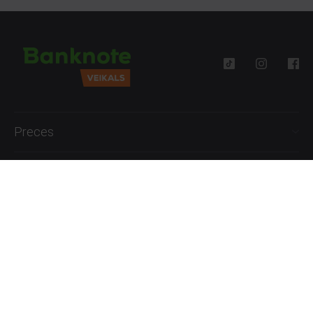
Preces
Palīdzība
Informācija
+371 27777762
P.-Pk. 09:00 - 18:00