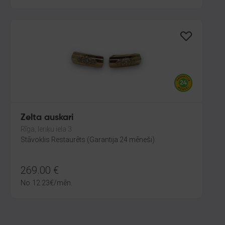
Zelta auskari
Rīga, Ieriķu iela 3
Stāvoklis Restaurēts (Garantija 24 mēneši)
269.00
€
No
12.23
€
/mēn.