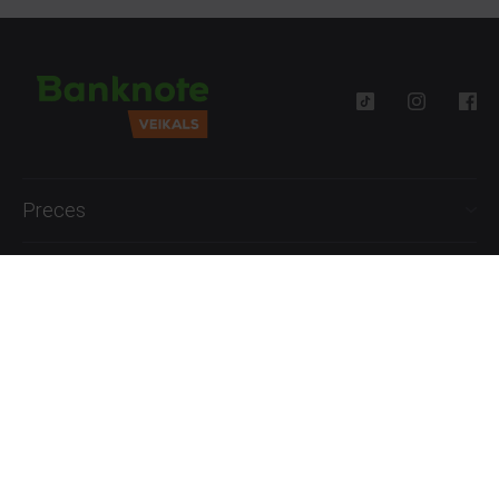
Preces
Palīdzība
Informācija
+371 27777762
P.-Pk. 09:00 - 18:00