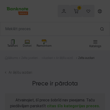
0
Telefoni
Datori
Remontam
Katalogs
Sākums
Zelta juvelierizs
Auskari
Ar āķīšu aizdar
Zelta auskari
trādājumi
i
Ar āķīšu aizdari
Prece ir pārdota
Atvainojiet, šī prece šobrīd nav pieejama. Taču
piedāvājam parskatīt
citas šīs kategorijas preces.