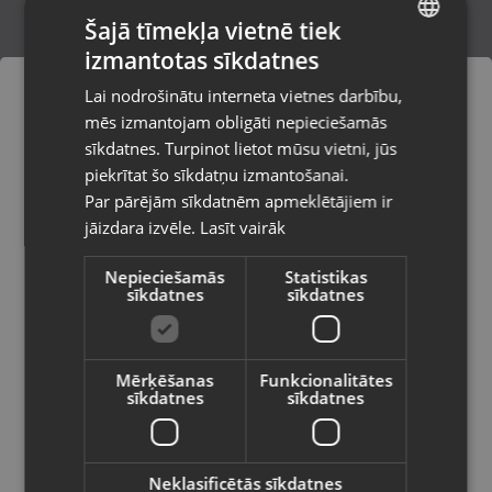
Šajā tīmekļa vietnē tiek
izmantotas sīkdatnes
LATVIAN
Zelta auskari
Lai nodrošinātu interneta vietnes darbību,
Rīga, Pērnavas iela 55-4/5
RUSSIAN
mēs izmantojam obligāti nepieciešamās
Stāvoklis Restaurēts (Garantija 24 mēneši)
LITHUANIAN
sīkdatnes. Turpinot lietot mūsu vietni, jūs
Pasūtījumi tiks piegādāti uz
piekrītat šo sīkdatņu izmantošanai.
izvēlēto valsti
92.00
€
Par pārējām sīkdatnēm apmeklētājiem ir
No
4.18
€
/mēn.
jāizdara izvēle.
Lasīt vairāk
Vietnes saturs būs attēlots izvēlētajā
valodā
Nepieciešamās
Statistikas
sīkdatnes
sīkdatnes
Valsts
Mērķēšanas
Funkcionalitātes
sīkdatnes
sīkdatnes
Valoda
Latviešu / Latvian
Neklasificētās sīkdatnes
Zelta auskari