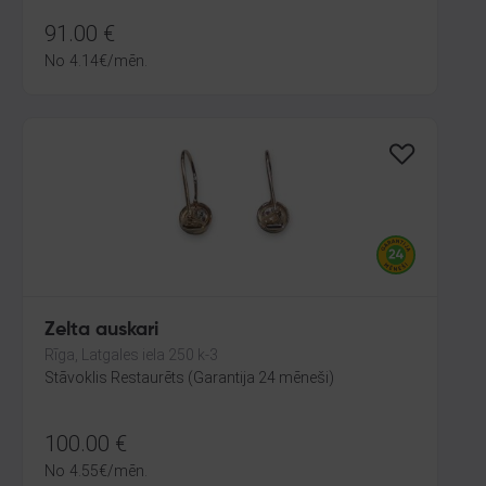
91.00
€
No
4.14
€
/mēn.
Zelta auskari
Rīga, Latgales iela 250 k-3
Stāvoklis Restaurēts (Garantija 24 mēneši)
100.00
€
No
4.55
€
/mēn.