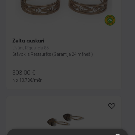
Zelta auskari
Līvāni, Rīgas iela 85
Stāvoklis Restaurēts (Garantija 24 mēneši)
303.00
€
No
13.78
€
/mēn.