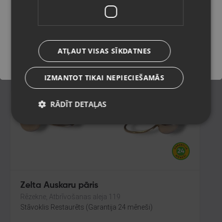
Valka, Raiņa iela 12 k-601
Stāvoklis Restaurēts (Garantija 24 mēneši)
Saglabāt
105.00
€
ATĻAUT VISAS SĪKDATNES
No
4.77
€
/mēn.
IZMANTOT TIKAI NEPIECIEŠAMĀS
RĀDĪT DETAĻAS
Zelta Auskaru pāris
Rēzekne, Atbrīvošanas aleja 119
Stāvoklis Restaurēts (Garantija 24 mēneši)