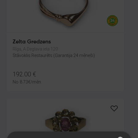
Zelta Gredzens
Rīga, A.Deglava iela 120
Stāvoklis Restaurēts (Garantija 24 mēneši)
192.00
€
No
8.73
€
/mēn.