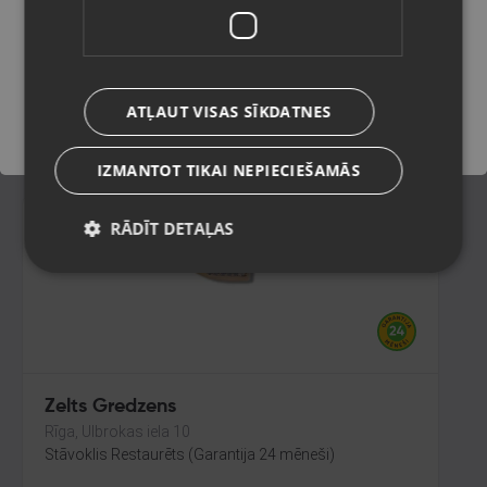
Rīga, Tilta iela 12
Stāvoklis Restaurēts (Garantija 24 mēneši)
Saglabāt
238.00
€
ATĻAUT VISAS SĪKDATNES
No
10.82
€
/mēn.
IZMANTOT TIKAI NEPIECIEŠAMĀS
RĀDĪT DETAĻAS
Zelts Gredzens
Rīga, Ulbrokas iela 10
Stāvoklis Restaurēts (Garantija 24 mēneši)