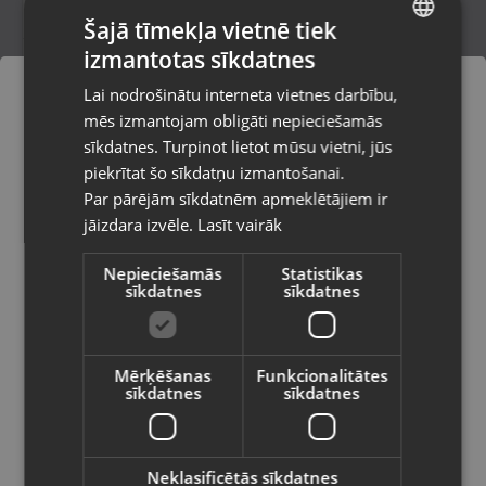
Šajā tīmekļa vietnē tiek
izmantotas sīkdatnes
LATVIAN
Zelta gredzens ar akmeņiem
Lai nodrošinātu interneta vietnes darbību,
Rīga, Dzirnavu iela 119 - 58
RUSSIAN
mēs izmantojam obligāti nepieciešamās
Stāvoklis Restaurēts (Garantija 24 mēneši)
LITHUANIAN
sīkdatnes. Turpinot lietot mūsu vietni, jūs
Pasūtījumi tiks piegādāti uz
piekrītat šo sīkdatņu izmantošanai.
izvēlēto valsti
690.00
€
Par pārējām sīkdatnēm apmeklētājiem ir
No
31.37
€
/mēn.
jāizdara izvēle.
Lasīt vairāk
Vietnes saturs būs attēlots izvēlētajā
valodā
Nepieciešamās
Statistikas
sīkdatnes
sīkdatnes
Valsts
Mērķēšanas
Funkcionalitātes
sīkdatnes
sīkdatnes
Valoda
Latviešu / Latvian
Neklasificētās sīkdatnes
Zelta gredzens