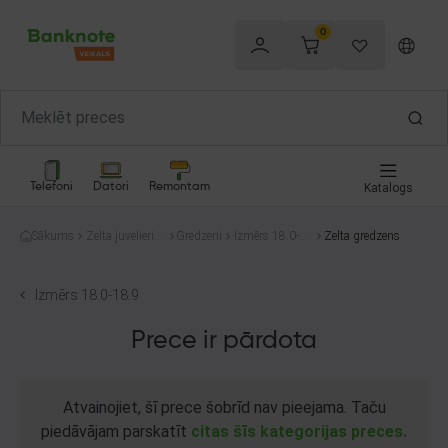
0
Telefoni
Datori
Remontam
Katalogs
Sākums
Zelta juvelierizs
Gredzeni
Izmērs 18.0-1
Zelta gredzens
trādājumi
8.9
Izmērs 18.0-18.9
Prece ir pārdota
Atvainojiet, šī prece šobrīd nav pieejama. Taču
piedāvājam parskatīt
citas šīs kategorijas preces.