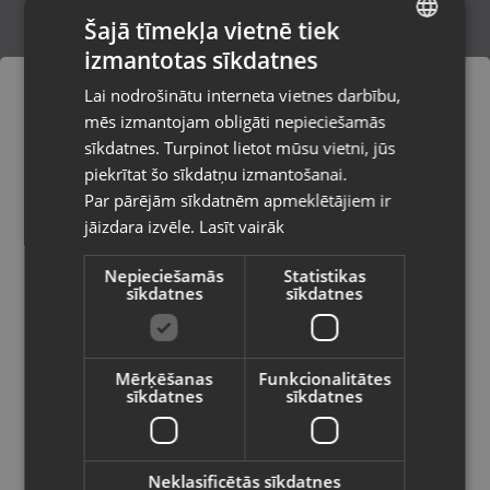
Šajā tīmekļa vietnē tiek
izmantotas sīkdatnes
LATVIAN
HUAWEI WATCH Buds sga-b19
Lai nodrošinātu interneta vietnes darbību,
Jūrmala, Nometņu iela 12-8
RUSSIAN
mēs izmantojam obligāti nepieciešamās
Stāvoklis Jauns (Garantija 24 mēneši)
LITHUANIAN
sīkdatnes. Turpinot lietot mūsu vietni, jūs
Pasūtījumi tiks piegādāti uz
piekrītat šo sīkdatņu izmantošanai.
izvēlēto valsti
225.00
€
Par pārējām sīkdatnēm apmeklētājiem ir
No
10.23
€
/mēn.
jāizdara izvēle.
Lasīt vairāk
Vietnes saturs būs attēlots izvēlētajā
valodā
Nepieciešamās
Statistikas
sīkdatnes
sīkdatnes
Valsts
Mērķēšanas
Funkcionalitātes
sīkdatnes
sīkdatnes
Valoda
Latviešu / Latvian
Neklasificētās sīkdatnes
Huawei WATCH GT 3 (MIL-B19)