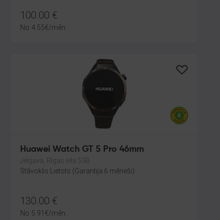
100.00
€
No
4.55
€
/mēn.
Huawei Watch GT 5 Pro 46mm
Jelgava, Rīgas iela 53B
Stāvoklis Lietots (Garantija 6 mēneši)
130.00
€
No
5.91
€
/mēn.