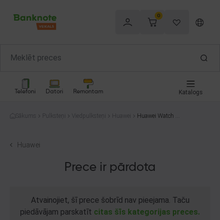
0
Telefoni
Datori
Remontam
Katalogs
Sākums
Pulksteņi
Viedpulksteņi
Huawei
Huawei Watch G
T 3 ( MIL-B19 )
Huawei
Prece ir pārdota
Atvainojiet, šī prece šobrīd nav pieejama. Taču
piedāvājam parskatīt
citas šīs kategorijas preces.