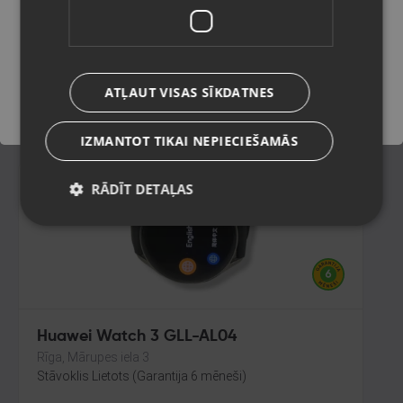
Valmiera, Cēsu iela 11
Stāvoklis Lietots (Garantija 6 mēneši)
Saglabāt
59.00
€
ATĻAUT VISAS SĪKDATNES
No
2.68
€
/mēn.
IZMANTOT TIKAI NEPIECIEŠAMĀS
RĀDĪT DETAĻAS
Huawei Watch 3 GLL-AL04
Rīga, Mārupes iela 3
Stāvoklis Lietots (Garantija 6 mēneši)