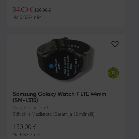
84.00
€
120.00
€
No
3.82
€
/mēn.
Samsung Galaxy Watch 7 LTE 44mm
(SM-L315)
Ogre, Skolas iela 4
Stāvoklis Mazlietots (Garantija 12 mēneši)
150.00
€
No
6.82
€
/mēn.