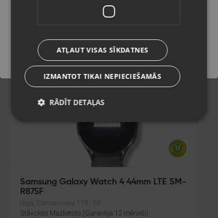
L310)
Sigulda, Kr. Valdemāra iela 1a
Saglabāt
Stāvoklis Mazlietots (Garantija 12 mēneši)
155.00
€
ATĻAUT VISAS SĪKDATNES
No
7.05
€
/mēn.
IZMANTOT TIKAI NEPIECIEŠAMĀS
RĀDĪT DETAĻAS
-30%
Samsung Galaxy Watch 4 44mm LTE SM-
R875F
Rīga, Dzirnavu iela 119 - 58
Stāvoklis Mazlietots (Garantija 12 mēneši)