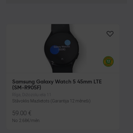
Samsung Galaxy Watch 5 45mm LTE
(SM-R905F)
Rīga, Dižozolu iela 11
Stāvoklis Mazlietots (Garantija 12 mēneši)
59.00
€
No
2.68
€
/mēn.