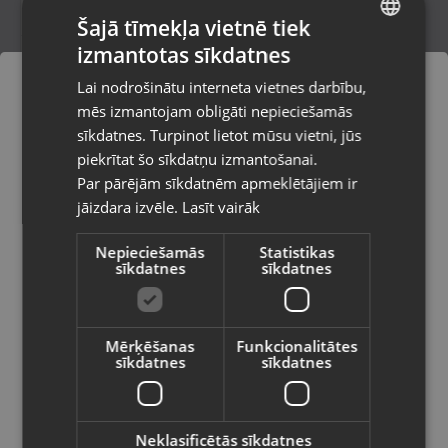
Šajā tīmekļa vietnē tiek
izmantotas sīkdatnes
LATVIAN
Samsung Galaxy Watch 6 (SM-R935F)
Lai nodrošinātu interneta vietnes darbību,
Dobele, Baznīcas iela 4a
RUSSIAN
mēs izmantojam obligāti nepieciešamās
Stāvoklis Lietots (Garantija 6 mēneši)
LITHUANIAN
sīkdatnes. Turpinot lietot mūsu vietni, jūs
Pasūtījumi tiks piegādāti uz
piekrītat šo sīkdatņu izmantošanai.
izvēlēto valsti
120.00
€
Par pārējām sīkdatnēm apmeklētājiem ir
No
5.46
€
/mēn.
jāizdara izvēle.
Lasīt vairāk
Vietnes saturs būs attēlots izvēlētajā
valodā
Nepieciešamās
Statistikas
sīkdatnes
sīkdatnes
Valsts
Mērķēšanas
Funkcionalitātes
sīkdatnes
sīkdatnes
Valoda
Latviešu / Latvian
Neklasificētās sīkdatnes
Samsung Galaxy Watch 7 44mm (SM-