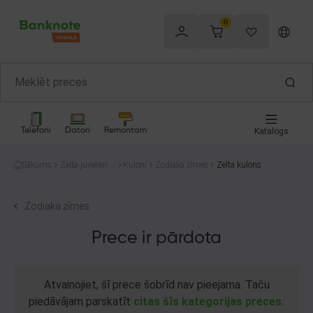
0
Telefoni
Datori
Remontam
Katalogs
Sākums
Zelta juvelierizs
Kuloni
Zodiaka zīmes
Zelta kulons
trādājumi
Zodiaka zīmes
Prece ir pārdota
Atvainojiet, šī prece šobrīd nav pieejama. Taču
piedāvājam parskatīt
citas šīs kategorijas preces.