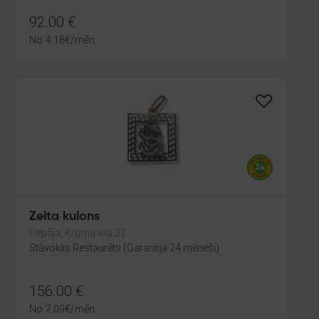
92.00
€
No
4.18
€
/mēn.
Zelta kulons
Liepāja, Krūmu iela 32
Stāvoklis Restaurēts (Garantija 24 mēneši)
156.00
€
No
7.09
€
/mēn.