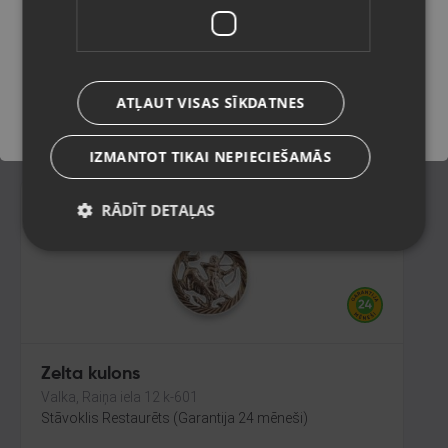
Ventspils, Kuldīgas iela 26
Stāvoklis Restaurēts (Garantija 24 mēneši)
Saglabāt
95.00
€
ATĻAUT VISAS SĪKDATNES
No
4.32
€
/mēn.
IZMANTOT TIKAI NEPIECIEŠAMĀS
RĀDĪT DETAĻAS
Zelta kulons
Valka, Raiņa iela 12 k-601
Stāvoklis Restaurēts (Garantija 24 mēneši)