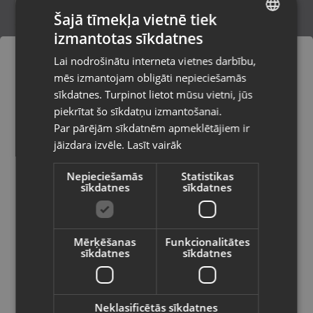
Šajā tīmekļa vietnē tiek
izmantotas sīkdatnes
LATVIAN
Zelta Kulons
Lai nodrošinātu interneta vietnes darbību,
Jūrmala, Ventspils šos. 32
RUSSIAN
mēs izmantojam obligāti nepieciešamās
Stāvoklis Restaurēts (Garantija 24 mēneši)
LITHUANIAN
sīkdatnes. Turpinot lietot mūsu vietni, jūs
Pasūtījumi tiks piegādāti uz
piekrītat šo sīkdatņu izmantošanai.
izvēlēto valsti
318.00
€
Par pārējām sīkdatnēm apmeklētājiem ir
No
14.46
€
/mēn.
jāizdara izvēle.
Lasīt vairāk
Vietnes saturs būs attēlots izvēlētajā
valodā
Nepieciešamās
Statistikas
sīkdatnes
sīkdatnes
Valsts
Mērķēšanas
Funkcionalitātes
sīkdatnes
sīkdatnes
Valoda
Latviešu / Latvian
Neklasificētās sīkdatnes
Zelta Kulons