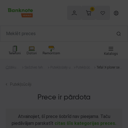
0
Telefoni
Datori
Remontam
Katalogs
Sākum
Sadzīves tehni
Putekļsūcēji un
Putekļsūcēj
Tefal X-plorer seri
s
ka
tīrīšana
i
es 40
Putekļsūcēji
Prece ir pārdota
Atvainojiet, šī prece šobrīd nav pieejama. Taču
piedāvājam parskatīt
citas šīs kategorijas preces.