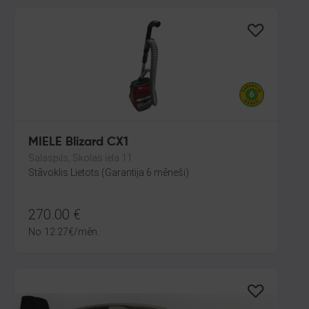
MIELE Blizard CX1
Salaspils, Skolas iela 11
Stāvoklis Lietots (Garantija 6 mēneši)
270.00
€
No
12.27
€
/mēn.