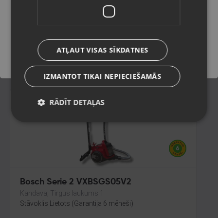
Balvi, Brīvības iela 57
Stāvoklis Mazlietots (Garantija 12 mēneši)
Saglabāt
75.00
€
ATĻAUT VISAS SĪKDATNES
No
3.41
€
/mēn.
IZMANTOT TIKAI NEPIECIEŠAMĀS
RĀDĪT DETAĻAS
Bosch Serie 2 VXBSGS05V2
Kandava, Tirgus laukums 1
Stāvoklis Lietots (Garantija 6 mēneši)