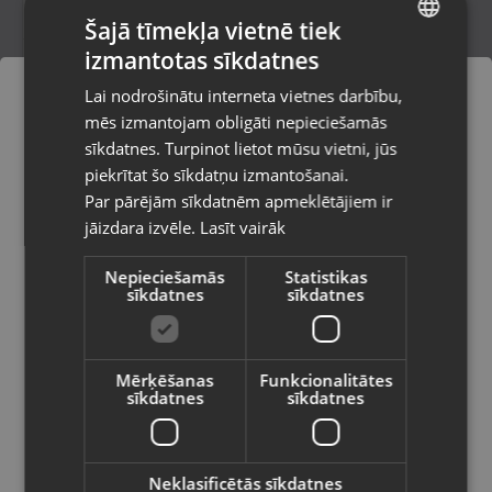
Šajā tīmekļa vietnē tiek
izmantotas sīkdatnes
LATVIAN
Karcher VC 4
Lai nodrošinātu interneta vietnes darbību,
Rīga, Mārupes iela 3
RUSSIAN
mēs izmantojam obligāti nepieciešamās
Stāvoklis Lietots (Garantija 6 mēneši)
LITHUANIAN
sīkdatnes. Turpinot lietot mūsu vietni, jūs
Pasūtījumi tiks piegādāti uz
piekrītat šo sīkdatņu izmantošanai.
izvēlēto valsti
65.00
€
Par pārējām sīkdatnēm apmeklētājiem ir
No
2.96
€
/mēn.
jāizdara izvēle.
Lasīt vairāk
Vietnes saturs būs attēlots izvēlētajā
valodā
Nepieciešamās
Statistikas
sīkdatnes
sīkdatnes
Valsts
Mērķēšanas
Funkcionalitātes
sīkdatnes
sīkdatnes
Valoda
Latviešu / Latvian
Neklasificētās sīkdatnes
Hoover H-FREE 2-in-1 (HF21F25)