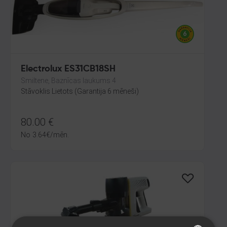
Electrolux ES31CB18SH
Smiltene, Baznīcas laukums 4
Stāvoklis Lietots (Garantija 6 mēneši)
80.00
€
No
3.64
€
/mēn.