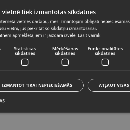
Pasūtījumi tiks piegādāti uz izvēlēto
 vietnē tiek izmantotas sīkdatnes
valsti
nterneta vietnes darbību, mēs izmantojam obligāti nepieciešamās
Vietnes saturs būs attēlots izvēlētajā valodā
su vietni, jūs piekrītat šo sīkdatņu izmantošanai.
Xbox One EA Games Madden NFL 22
M
tnēm apmeklētājiem ir jāizdara izvēle.
Lasīt vairāk
Valsts
B
Rīga, Aleksandra Čaka iela 108-601
Rī
Stāvoklis Lietots (Garantija 6 mēneši)
s
Statistikas
Mērķēšanas
Funkcionalitātes
sīkdatnes
sīkdatnes
sīkdatnes
St
Valoda
8.00
€
7
Latviešu / Latvian
IZMANTOT TIKAI NEPIECIEŠAMĀS
ATĻAUT VISAS
AS
Saglabāt