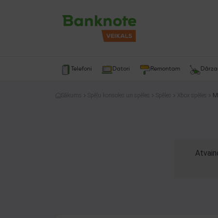
Telefoni
Datori
Remontam
Dārz
Sākums
Spēļu konsoles un spēles
Spēles
Xbox spēles
Atvain