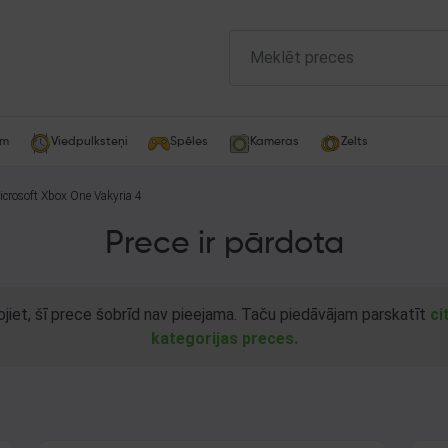
am
Viedpulksteņi
Spēles
Kameras
Zelts
Microsoft Xbox One Vakyria 4
Prece ir pārdota
ojiet, šī prece šobrīd nav pieejama. Taču piedāvājam parskatīt
ci
kategorijas preces.