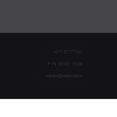
+371 27777762
P.-Pk. 09:00 - 18:00
veikals@banknote.lv
a