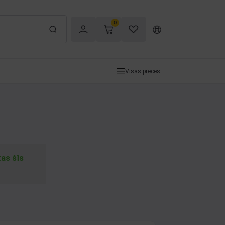
0
Visas preces
tas šīs