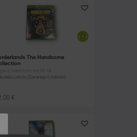
orderlands The Handsome
llection
lgava, Satiksmes iela 33-1B
āvoklis Lietots (Garantija 6 mēneši)
2.00
€