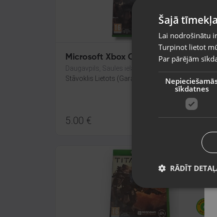
Šajā tīmekļa
Lai nodrošinātu i
Turpinot lietot mū
Microsoft Xbox One Titanfall
Par pārējām sīkda
Daugavpils, Saules iela 55
Stāvoklis Lietots (Garantija 6 mēneši)
Nepieciešamā
sīkdatnes
5.00
€
RĀDĪT DETAĻ