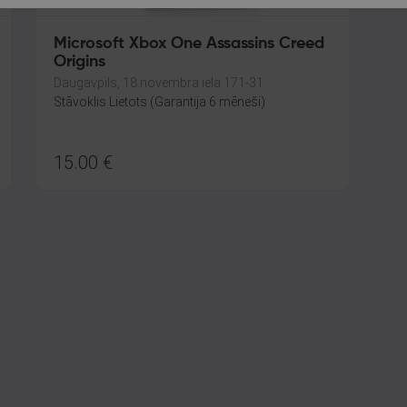
Microsoft Xbox One Assassins Creed
Origins
Daugavpils, 18.novembra iela 171-31
Stāvoklis Lietots (Garantija 6 mēneši)
15.00
€