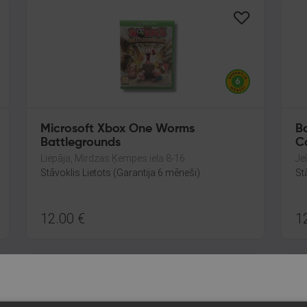
Microsoft Xbox One Worms
B
Battlegrounds
Co
Liepāja, Mirdzas Ķempes iela 8-16
Je
Stāvoklis Lietots (Garantija 6 mēneši)
St
12.00
€
1