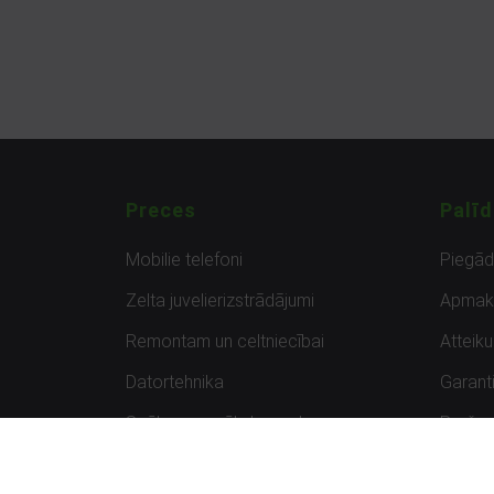
Preces
Palīd
Mobilie telefoni
Piegā
Zelta juvelierizstrādājumi
Apmak
Remontam un celtniecībai
Atteik
Datortehnika
Garanti
Spēles un spēļu konsoles
Preču 
Planšetdatori
Atsau