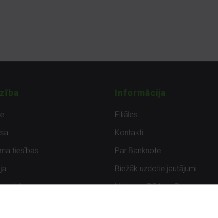
zība
Informācija
de
Filiāles
sa
Kontakti
uma tiesības
Par Banknote
ja
Biežāk uzdotie jautājumi
uzpirkšana
Lietots – Pārbaudīts
ksmes
Noteikumi un privātuma politik