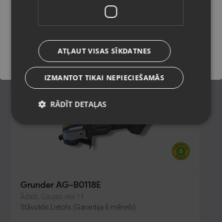
Jēkabpils, Brīvības iela 146
Stāvoklis Ilgstoši lietots (Garantija 14 dienas)
Saglabāt
135.00
€
ATĻAUT VISAS SĪKDATNES
No
6.14
€
/mēn.
IZMANTOT TIKAI NEPIECIEŠAMĀS
RĀDĪT DETAĻAS
Grunder AG-B0118E
Ādaži, Gaujas iela 11
Stāvoklis Lietots (Garantija 6 mēneši)