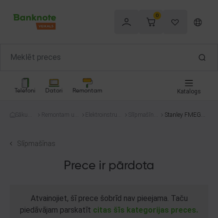
0
Telefoni
Datori
Remontam
Katalogs
Sākum
Remontam un
Elektroinstrum
Slīpmašīna
Stanley FMEG21
s
celtniecībai
enti
s
0
Slīpmašīnas
Prece ir pārdota
Atvainojiet, šī prece šobrīd nav pieejama. Taču
piedāvājam parskatīt
citas šīs kategorijas preces.