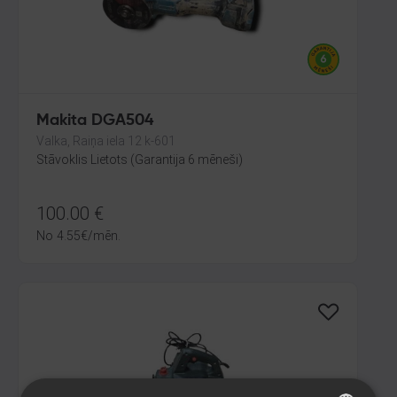
Makita DGA504
Valka, Raiņa iela 12 k-601
Stāvoklis Lietots (Garantija 6 mēneši)
100.00
€
No
4.55
€
/mēn.