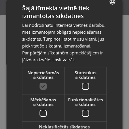
Šajā tīmekļa vietnē tiek
izmantotas sīkdatnes
LATVIAN
Klauss K-2400
Lai nodrošinātu interneta vietnes darbību,
Rīga, Aleksandra Čaka iela 108-601
RUSSIAN
mēs izmantojam obligāti nepieciešamās
Stāvoklis Lietots (Garantija 6 mēneši)
LITHUANIAN
sīkdatnes. Turpinot lietot mūsu vietni, jūs
Pasūtījumi tiks piegādāti uz
piekrītat šo sīkdatņu izmantošanai.
izvēlēto valsti
Par pārējām sīkdatnēm apmeklētājiem ir
12.00
€
jāizdara izvēle.
Lasīt vairāk
Vietnes saturs būs attēlots izvēlētajā
valodā
Nepieciešamās
Statistikas
sīkdatnes
sīkdatnes
Valsts
Mērķēšanas
Funkcionalitātes
sīkdatnes
sīkdatnes
Valoda
Latviešu / Latvian
Neklasificētās sīkdatnes
Makita DGA508