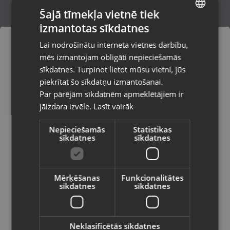
Šajā tīmekļa vietnē tiek
izmantotas sīkdatnes
LATVIAN
Zelta kaklarota
Lai nodrošinātu interneta vietnes darbību,
Rīga, Latgales iela 250 k-3
RUSSIAN
mēs izmantojam obligāti nepieciešamās
Stāvoklis Restaurēts (Garantija 24 mēneši)
LITHUANIAN
sīkdatnes. Turpinot lietot mūsu vietni, jūs
Pasūtījumi tiks piegādāti uz
piekrītat šo sīkdatņu izmantošanai.
izvēlēto valsti
628.00
€
Par pārējām sīkdatnēm apmeklētājiem ir
No
28.55
€
/mēn.
jāizdara izvēle.
Lasīt vairāk
Vietnes saturs būs attēlots izvēlētajā
valodā
Nepieciešamās
Statistikas
sīkdatnes
sīkdatnes
Valsts
Mērķēšanas
Funkcionalitātes
sīkdatnes
sīkdatnes
Valoda
Latviešu / Latvian
Neklasificētās sīkdatnes
Zelta kaklarota