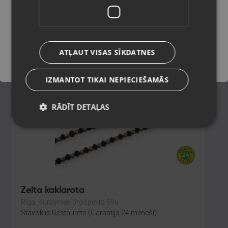
Rīga, Audēju iela 6
Stāvoklis Restaurēts (Garantija 24 mēneši)
Saglabāt
630.00
€
ATĻAUT VISAS SĪKDATNES
No
28.64
€
/mēn.
IZMANTOT TIKAI NEPIECIEŠAMĀS
RĀDĪT DETAĻAS
Zelta kaklarota
Rīga, Kurzemes prospekts 59a
Stāvoklis Restaurēts (Garantija 24 mēneši)