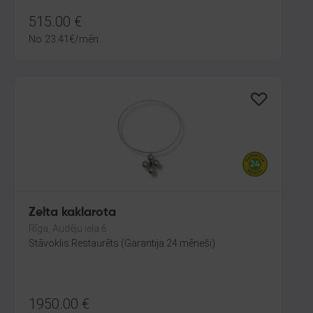
515.00
€
No
23.41
€
/mēn.
Zelta kaklarota
Rīga, Audēju iela 6
Stāvoklis Restaurēts (Garantija 24 mēneši)
1950.00
€