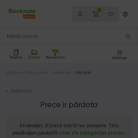
0
Telefoni
Datori
Remontam
Katalogs
Sākums
Zelta juvelierizs
Kaklarotas
Zelta ķēde
trādājumi
Kaklarotas
Prece ir pārdota
Atvainojiet, šī prece šobrīd nav pieejama. Taču
piedāvājam parskatīt
citas šīs kategorijas preces.