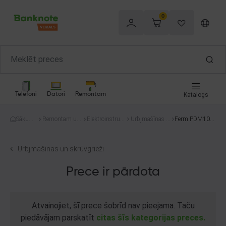
0
Telefoni
Datori
Remontam
Katalogs
Sākum
Remontam un
Elektroinstrum
Urbjmašīnas u
Ferm PDM105
s
celtniecībai
enti
n skrūvgrieži
1
Urbjmašīnas un skrūvgrieži
Prece ir pārdota
Atvainojiet, šī prece šobrīd nav pieejama. Taču
piedāvājam parskatīt
citas šīs kategorijas preces.