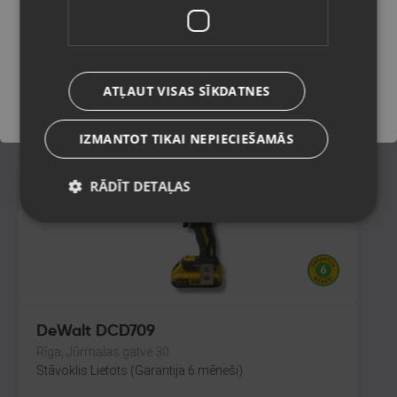
Rīga, Jūrmalas gatve 85
Stāvoklis Lietots (Garantija 6 mēneši)
Saglabāt
ATĻAUT VISAS SĪKDATNES
33.00
€
IZMANTOT TIKAI NEPIECIEŠAMĀS
RĀDĪT DETAĻAS
DeWalt DCD709
Rīga, Jūrmalas gatve 30
Stāvoklis Lietots (Garantija 6 mēneši)