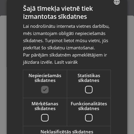
Šajā tīmekļa vietnē tiek
izmantotas sīkdatnes
LATVIAN
Xiaomi Mi Cordless Screwdriver
Lai nodrošinātu interneta vietnes darbību,
Rīga, Jelgavas iela 74-10
RUSSIAN
mēs izmantojam obligāti nepieciešamās
Stāvoklis Mazlietots (Garantija 12 mēneši)
LITHUANIAN
sīkdatnes. Turpinot lietot mūsu vietni, jūs
Pasūtījumi tiks piegādāti uz
piekrītat šo sīkdatņu izmantošanai.
izvēlēto valsti
69.00
€
Par pārējām sīkdatnēm apmeklētājiem ir
No
3.14
€
/mēn.
jāizdara izvēle.
Lasīt vairāk
Vietnes saturs būs attēlots izvēlētajā
valodā
Nepieciešamās
Statistikas
sīkdatnes
sīkdatnes
Valsts
Mērķēšanas
Funkcionalitātes
sīkdatnes
sīkdatnes
Valoda
Latviešu / Latvian
Neklasificētās sīkdatnes
Parkside PBSA 20-Li A1