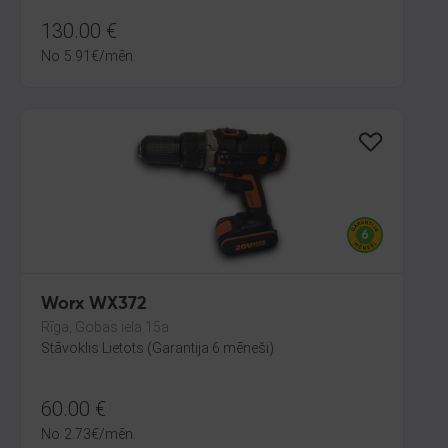
130.00
€
No
5.91
€
/mēn.
Worx WX372
Rīga, Gobas iela 15a
Stāvoklis Lietots (Garantija 6 mēneši)
60.00
€
No
2.73
€
/mēn.