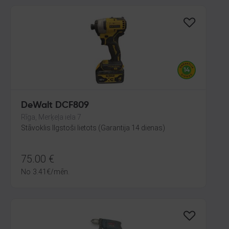
DeWalt DCF809
Rīga, Merķeļa iela 7
Stāvoklis Ilgstoši lietots (Garantija 14 dienas)
75.00
€
No
3.41
€
/mēn.