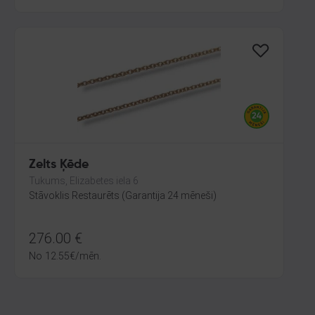
Zelts Ķēde
Tukums, Elizabetes iela 6
Stāvoklis Restaurēts (Garantija 24 mēneši)
276.00
€
No
12.55
€
/mēn.