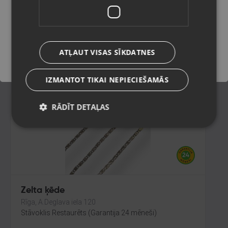
Daugavpils, Jātnieku iela 78-1B
Stāvoklis Restaurēts (Garantija 24 mēneši)
Saglabāt
447.00
€
ATĻAUT VISAS SĪKDATNES
No
20.32
€
/mēn.
IZMANTOT TIKAI NEPIECIEŠAMĀS
RĀDĪT DETAĻAS
Zelta ķēde
Rīga, A.Deglava iela 120
Stāvoklis Restaurēts (Garantija 24 mēneši)