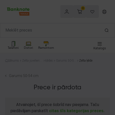
0
Telefoni
Datori
Remontam
Katalogs
Sākums
Zelta juvelierizs
Ķēdes
Garums 50-54
Zelta ķēde
trādājumi
cm
Garums 50-54 cm
Prece ir pārdota
Atvainojiet, šī prece šobrīd nav pieejama. Taču
piedāvājam parskatīt
citas šīs kategorijas preces.