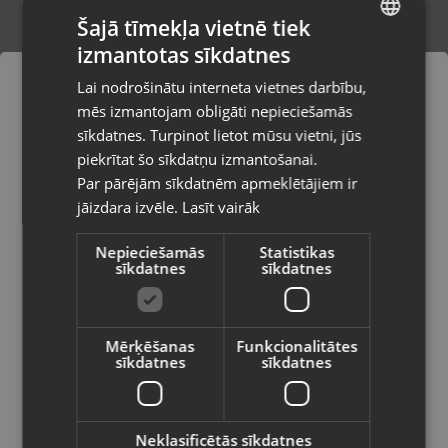
Šajā tīmekļa vietnē tiek
izmantotas sīkdatnes
LATVIAN
Zelta Ķēde
Lai nodrošinātu interneta vietnes darbību,
Saldus, Lielā iela 2
RUSSIAN
mēs izmantojam obligāti nepieciešamās
Stāvoklis Restaurēts (Garantija 24 mēneši)
LITHUANIAN
sīkdatnes. Turpinot lietot mūsu vietni, jūs
Pasūtījumi tiks piegādāti uz
piekrītat šo sīkdatņu izmantošanai.
izvēlēto valsti
660.00
€
Par pārējām sīkdatnēm apmeklētājiem ir
No
30.01
€
/mēn.
jāizdara izvēle.
Lasīt vairāk
Vietnes saturs būs attēlots izvēlētajā
valodā
Nepieciešamās
Statistikas
sīkdatnes
sīkdatnes
Valsts
Mērķēšanas
Funkcionalitātes
sīkdatnes
sīkdatnes
Valoda
Latviešu / Latvian
Neklasificētās sīkdatnes
Zelta Ķēde