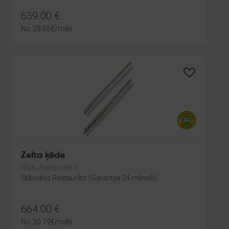
639.00
€
No
29.05
€
/mēn.
Zelta ķēde
Rīga, Audēju iela 6
Stāvoklis Restaurēts (Garantija 24 mēneši)
664.00
€
No
30.19
€
/mēn.