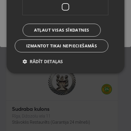
Olaine, Zemgales iela 37
Stāvoklis Restaurēts (Garantija 24 mēneši)
Saglabāt
ATĻAUT VISAS SĪKDATNES
26.00
€
IZMANTOT TIKAI NEPIECIEŠAMĀS
RĀDĪT DETAĻAS
Sudraba kulons
Rīga, Dižozolu iela 11
Stāvoklis Restaurēts (Garantija 24 mēneši)