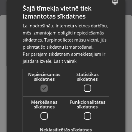
Šajā tīmekļa vietnē tiek
izmantotas sīkdatnes
LATVIAN
Sudraba kulons
Lai nodrošinātu interneta vietnes darbību,
Liepāja, Lielā iela 4
RUSSIAN
mēs izmantojam obligāti nepieciešamās
Stāvoklis Restaurēts (Garantija 24 mēneši)
LITHUANIAN
sīkdatnes. Turpinot lietot mūsu vietni, jūs
Pasūtījumi tiks piegādāti uz
piekrītat šo sīkdatņu izmantošanai.
izvēlēto valsti
Par pārējām sīkdatnēm apmeklētājiem ir
4.00
€
jāizdara izvēle.
Lasīt vairāk
Vietnes saturs būs attēlots izvēlētajā
valodā
Nepieciešamās
Statistikas
sīkdatnes
sīkdatnes
Valsts
Mērķēšanas
Funkcionalitātes
sīkdatnes
sīkdatnes
Valoda
Latviešu / Latvian
Neklasificētās sīkdatnes
Sudrabs Kulons