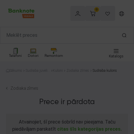
0
Telefoni
Datori
Remontam
Katalogs
Sākums
Sudraba juvelier
Kuloni
Zodiaka zīmes
Sudraba kulons
izstrādājumi
Zodiaka zīmes
Prece ir pārdota
Atvainojiet, šī prece šobrīd nav pieejama. Taču
piedāvājam parskatīt
citas šīs kategorijas preces.