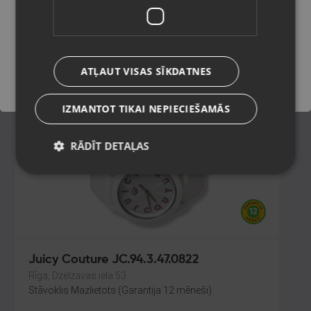
Rīga, Brīvības iela 90
Stāvoklis Lietots (Garantija 6 mēneši)
Saglabāt
100.00
€
ATĻAUT VISAS SĪKDATNES
No
4.55
€
/mēn.
IZMANTOT TIKAI NEPIECIEŠAMĀS
RĀDĪT DETAĻAS
Juicy Couture JC.94.3.47.0822
Rīga, Dzelzavas iela 53
Stāvoklis Mazlietots (Garantija 12 mēneši)