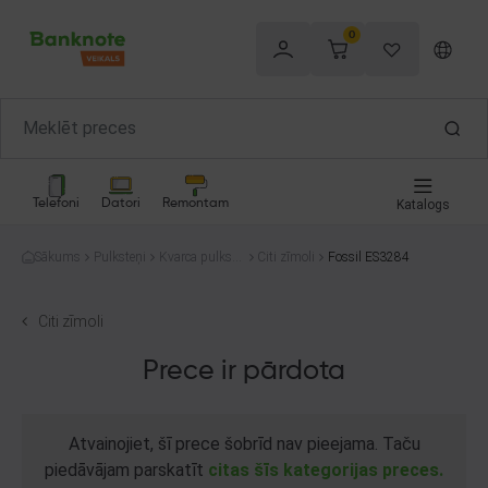
0
Telefoni
Datori
Remontam
Katalogs
Sākums
Pulksteņi
Kvarca pulkste
Citi zīmoli
Fossil ES3284
ņi
Citi zīmoli
Prece ir pārdota
Atvainojiet, šī prece šobrīd nav pieejama. Taču
piedāvājam parskatīt
citas šīs kategorijas preces.