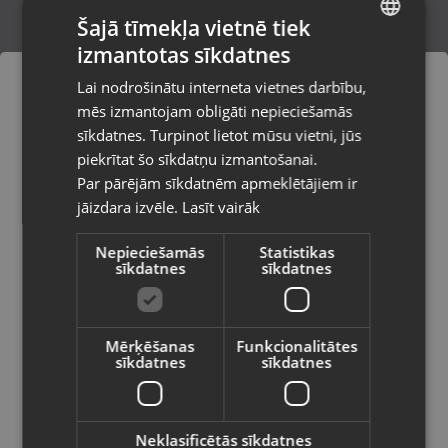
Šajā tīmekļa vietnē tiek
izmantotas sīkdatnes
LATVIAN
Bering 17039-334
Lai nodrošinātu interneta vietnes darbību,
Liepāja, Lielā iela 4
RUSSIAN
mēs izmantojam obligāti nepieciešamās
Stāvoklis Lietots (Garantija 6 mēneši)
LITHUANIAN
sīkdatnes. Turpinot lietot mūsu vietni, jūs
Pasūtījumi tiks piegādāti uz
piekrītat šo sīkdatņu izmantošanai.
izvēlēto valsti
Par pārējām sīkdatnēm apmeklētājiem ir
45.00
€
jāizdara izvēle.
Lasīt vairāk
Vietnes saturs būs attēlots izvēlētajā
valodā
Nepieciešamās
Statistikas
sīkdatnes
sīkdatnes
Valsts
Mērķēšanas
Funkcionalitātes
sīkdatnes
sīkdatnes
Valoda
Latviešu / Latvian
Neklasificētās sīkdatnes
Certina C001617A