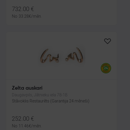
732.00
€
No
33.28
€
/mēn.
Zelta auskari
Daugavpils, Jātnieku iela 78-1B
Stāvoklis Restaurēts (Garantija 24 mēneši)
252.00
€
No
11.46
€
/mēn.