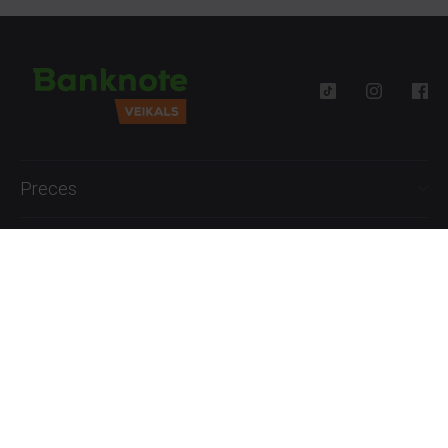
Preces
Palīdzība
Informācija
+371 27777762
P.-Pk. 09:00 - 18:00