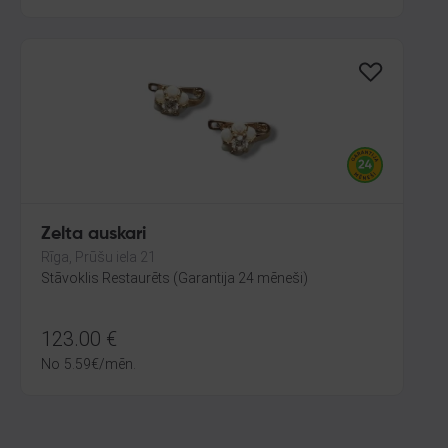
Zelta auskari
Rīga, Prūšu iela 21
Stāvoklis Restaurēts (Garantija 24 mēneši)
123.00
€
No
5.59
€
/mēn.