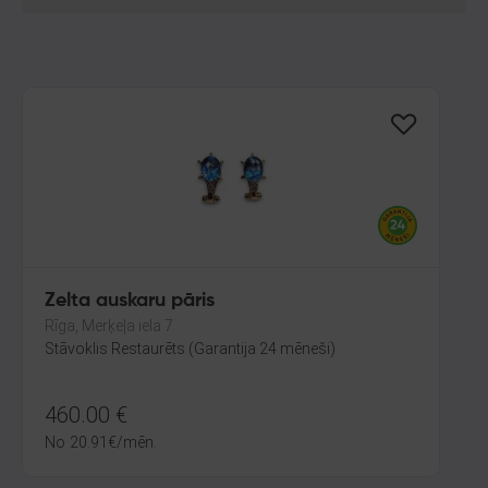
Zelta auskaru pāris
Rīga, Merķeļa iela 7
Stāvoklis Restaurēts (Garantija 24 mēneši)
460.00
€
No
20.91
€
/mēn.