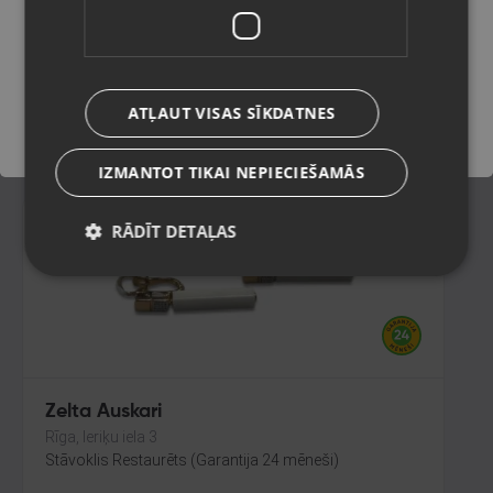
Rīga, Ieriķu iela 3
Stāvoklis Restaurēts (Garantija 24 mēneši)
Saglabāt
273.00
€
ATĻAUT VISAS SĪKDATNES
No
12.41
€
/mēn.
IZMANTOT TIKAI NEPIECIEŠAMĀS
RĀDĪT DETAĻAS
Zelta Auskari
Rīga, Ieriķu iela 3
Stāvoklis Restaurēts (Garantija 24 mēneši)