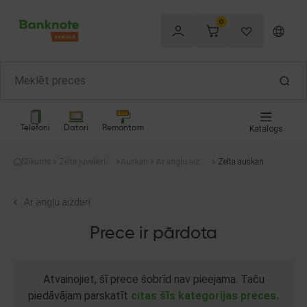
0
Telefoni
Datori
Remontam
Katalogs
Sākums
Zelta juvelierizs
Auskari
Ar angļu aizda
Zelta auskari
trādājumi
ri
Ar angļu aizdari
Prece ir pārdota
Atvainojiet, šī prece šobrīd nav pieejama. Taču
piedāvājam parskatīt
citas šīs kategorijas preces.