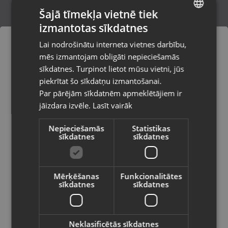
Šajā tīmekļa vietnē tiek
izmantotas sīkdatnes
LATVIAN
Zelta auskari
Lai nodrošinātu interneta vietnes darbību,
Ogre, Skolas iela 4
RUSSIAN
mēs izmantojam obligāti nepieciešamās
Stāvoklis Restaurēts (Garantija 24 mēneši)
LITHUANIAN
sīkdatnes. Turpinot lietot mūsu vietni, jūs
Pasūtījumi tiks piegādāti uz
piekrītat šo sīkdatņu izmantošanai.
izvēlēto valsti
204.00
€
Par pārējām sīkdatnēm apmeklētājiem ir
No
9.27
€
/mēn.
jāizdara izvēle.
Lasīt vairāk
Vietnes saturs būs attēlots izvēlētajā
valodā
Nepieciešamās
Statistikas
sīkdatnes
sīkdatnes
Valsts
Mērķēšanas
Funkcionalitātes
sīkdatnes
sīkdatnes
Valoda
Latviešu / Latvian
Neklasificētās sīkdatnes
Zelta auskari