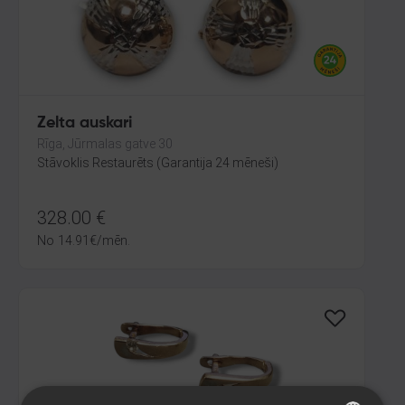
Zelta auskari
Rīga, Jūrmalas gatve 30
Stāvoklis Restaurēts (Garantija 24 mēneši)
328.00
€
No
14.91
€
/mēn.