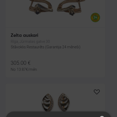
Zelta auskari
Rīga, Jūrmalas gatve 30
Stāvoklis Restaurēts (Garantija 24 mēneši)
305.00
€
No
13.87
€
/mēn.