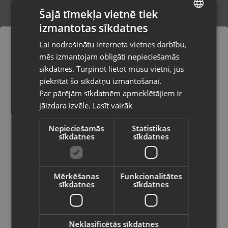
Šajā tīmekļa vietnē tiek
izmantotas sīkdatnes
LATVIAN
Zelta auskari
Lai nodrošinātu interneta vietnes darbību,
Rīga, Latgales iela 250 k-3
RUSSIAN
mēs izmantojam obligāti nepieciešamās
Stāvoklis Restaurēts (Garantija 24 mēneši)
LITHUANIAN
sīkdatnes. Turpinot lietot mūsu vietni, jūs
Pasūtījumi tiks piegādāti uz
piekrītat šo sīkdatņu izmantošanai.
izvēlēto valsti
271.00
€
Par pārējām sīkdatnēm apmeklētājiem ir
No
12.32
€
/mēn.
jāizdara izvēle.
Lasīt vairāk
Vietnes saturs būs attēlots izvēlētajā
valodā
Nepieciešamās
Statistikas
sīkdatnes
sīkdatnes
Valsts
Mērķēšanas
Funkcionalitātes
sīkdatnes
sīkdatnes
Valoda
Latviešu / Latvian
Neklasificētās sīkdatnes
Zelta auskari