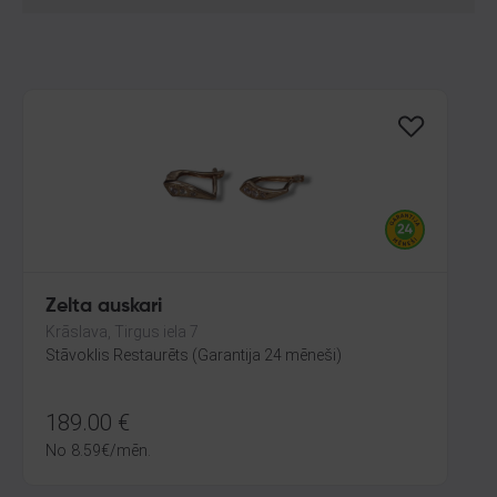
Zelta auskari
Krāslava, Tirgus iela 7
Stāvoklis Restaurēts (Garantija 24 mēneši)
189.00
€
No
8.59
€
/mēn.