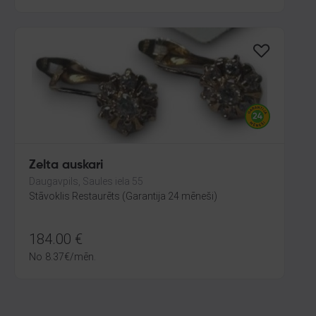
Zelta auskari
Daugavpils, Saules iela 55
Stāvoklis Restaurēts (Garantija 24 mēneši)
184.00
€
No
8.37
€
/mēn.