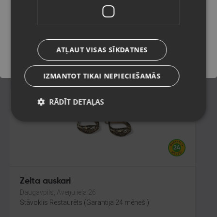
Talsi, Kr. Valdemāra iela 8
Stāvoklis Restaurēts (Garantija 24 mēneši)
Saglabāt
191.00
€
ATĻAUT VISAS SĪKDATNES
No
8.68
€
/mēn.
IZMANTOT TIKAI NEPIECIEŠAMĀS
RĀDĪT DETAĻAS
Zelta auskari
Daugavpils, Aveņu iela 26
Stāvoklis Restaurēts (Garantija 24 mēneši)