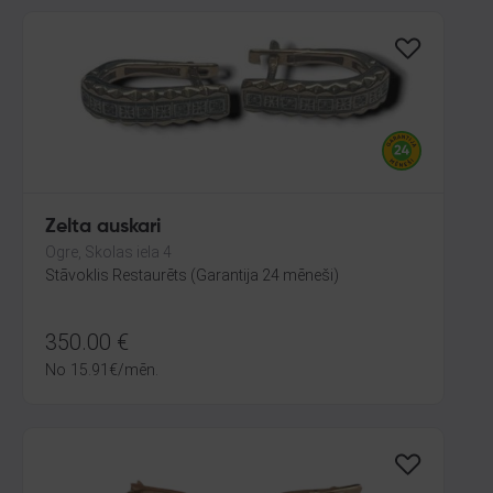
Zelta auskari
Ogre, Skolas iela 4
Stāvoklis Restaurēts (Garantija 24 mēneši)
350.00
€
No
15.91
€
/mēn.