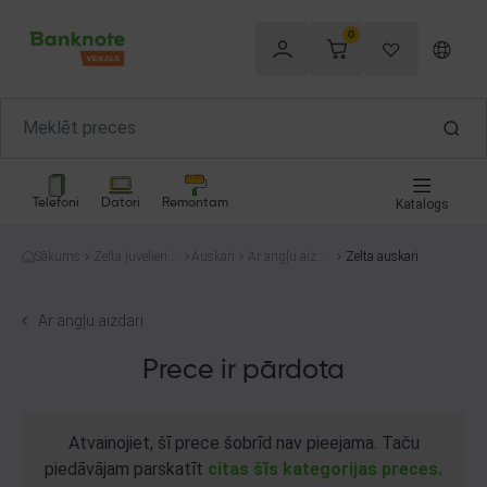
0
Telefoni
Datori
Remontam
Katalogs
Sākums
Zelta juvelierizs
Auskari
Ar angļu aizda
Zelta auskari
trādājumi
ri
Ar angļu aizdari
Prece ir pārdota
Atvainojiet, šī prece šobrīd nav pieejama. Taču
piedāvājam parskatīt
citas šīs kategorijas preces.