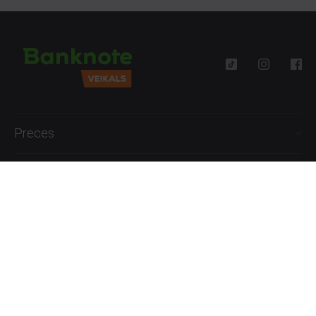
Preces
Palīdzība
Informācija
+371 27777762
P.-Pk. 09:00 - 18:00