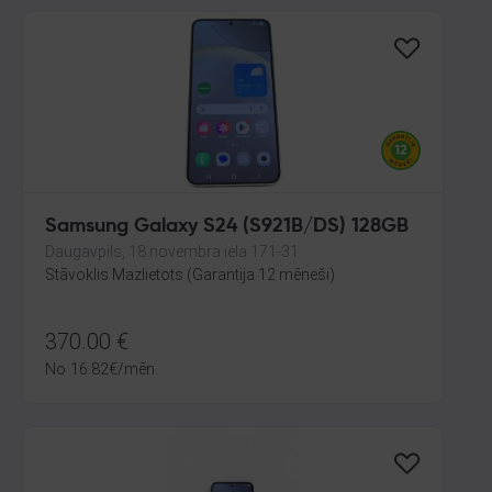
Samsung Galaxy S24 (S921B/DS) 128GB
Daugavpils, 18.novembra iela 171-31
Stāvoklis Mazlietots (Garantija 12 mēneši)
370.00
€
No
16.82
€
/mēn.