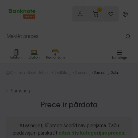
0
Telefoni
Datori
Remontam
Katalogs
Sākums
Mobilie telefoni
Viedtālruņi
Samsung
Samsung Galaxy
A12 Nacho SM-A
127F/DSN 32GB
Samsung
Prece ir pārdota
Atvainojiet, šī prece šobrīd nav pieejama. Taču
piedāvājam parskatīt
citas šīs kategorijas preces.