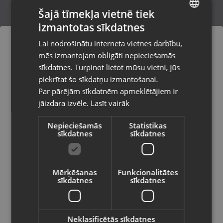
Šajā tīmekļa vietnē tiek
izmantotas sīkdatnes
LATVIAN
Samsung Galaxy A54 5G ( A546B ) 128GB
Lai nodrošinātu interneta vietnes darbību,
Preiļi, Daugavpils iela 2
RUSSIAN
mēs izmantojam obligāti nepieciešamās
Stāvoklis Lietots (Garantija 6 mēneši)
LITHUANIAN
sīkdatnes. Turpinot lietot mūsu vietni, jūs
Pasūtījumi tiks piegādāti uz
piekrītat šo sīkdatņu izmantošanai.
izvēlēto valsti
120.00
€
Par pārējām sīkdatnēm apmeklētājiem ir
No
5.46
€
/mēn.
jāizdara izvēle.
Lasīt vairāk
Vietnes saturs būs attēlots izvēlētajā
valodā
Nepieciešamās
Statistikas
sīkdatnes
sīkdatnes
Valsts
Mērķēšanas
Funkcionalitātes
sīkdatnes
sīkdatnes
Valoda
Latviešu / Latvian
Neklasificētās sīkdatnes
Samsung Galaxy A56 5G (SM-A566B)