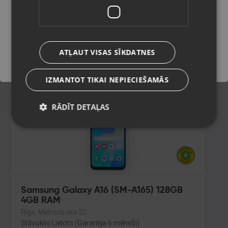
128GB
Bauska, Salātu iela 29
Saglabāt
Stāvoklis Lietots (Garantija 6 mēneši)
210.00
€
ATĻAUT VISAS SĪKDATNES
No
9.55
€
/mēn.
IZMANTOT TIKAI NEPIECIEŠAMĀS
RĀDĪT DETAĻAS
Samsung Galaxy A16 (SM-A165) 128GB
4GB RAM
Rīga, Melnsila iela 22
Stāvoklis Lietots (Garantija 6 mēneši)