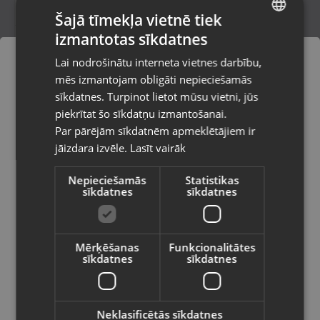
Šajā tīmekļa vietnē tiek
izmantotas sīkdatnes
LATVIAN
Microsoft Xbox One 500 GB
Lai nodrošinātu interneta vietnes darbību,
Liepāja, Lielā iela 4
RUSSIAN
mēs izmantojam obligāti nepieciešamās
Stāvoklis Lietots (Garantija 6 mēneši)
LITHUANIAN
sīkdatnes. Turpinot lietot mūsu vietni, jūs
Pasūtījumi tiks piegādāti uz
piekrītat šo sīkdatņu izmantošanai.
izvēlēto valsti
140.00
€
Par pārējām sīkdatnēm apmeklētājiem ir
No
6.36
€
/mēn.
jāizdara izvēle.
Lasīt vairāk
Vietnes saturs būs attēlots izvēlētajā
valodā
Nepieciešamās
Statistikas
sīkdatnes
sīkdatnes
Valsts
Mērķēšanas
Funkcionalitātes
sīkdatnes
sīkdatnes
Valoda
Latviešu / Latvian
Neklasificētās sīkdatnes
Microsoft Xbox One 365 GB