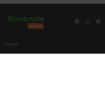
Preces
Palīdzība
Informācija
+371 27777762
P.-Pk. 09:00 - 18:00