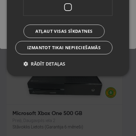
Rīga, Juglas iela 45
Stāvoklis Ilgstoši lietots (Garantija 14 dienas)
Saglabāt
80.00
€
ATĻAUT VISAS SĪKDATNES
No
3.64
€
/mēn.
IZMANTOT TIKAI NEPIECIEŠAMĀS
RĀDĪT DETAĻAS
Microsoft Xbox One 500 GB
Preiļi, Daugavpils iela 2
Stāvoklis Lietots (Garantija 6 mēneši)