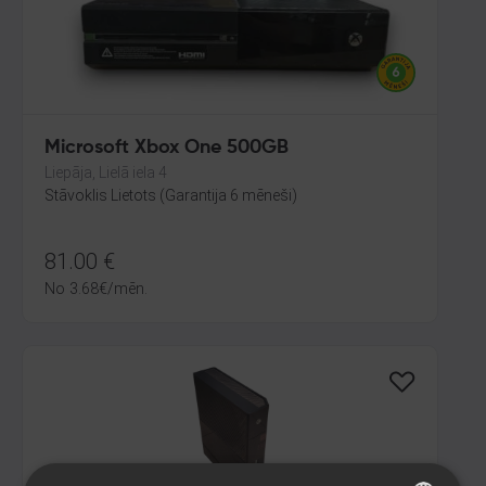
Microsoft Xbox One 500GB
Liepāja, Lielā iela 4
Stāvoklis Lietots (Garantija 6 mēneši)
81.00
€
No
3.68
€
/mēn.