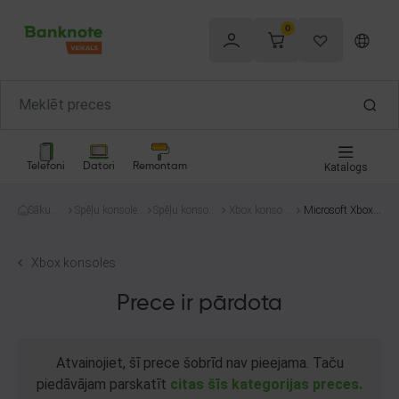
0
Telefoni
Datori
Remontam
Katalogs
Sākum
Spēļu konsoles
Spēļu konsole
Xbox konsole
Microsoft Xbox
s
un spēles
s
s
One 500GB
Xbox konsoles
Prece ir pārdota
Atvainojiet, šī prece šobrīd nav pieejama. Taču
piedāvājam parskatīt
citas šīs kategorijas preces.