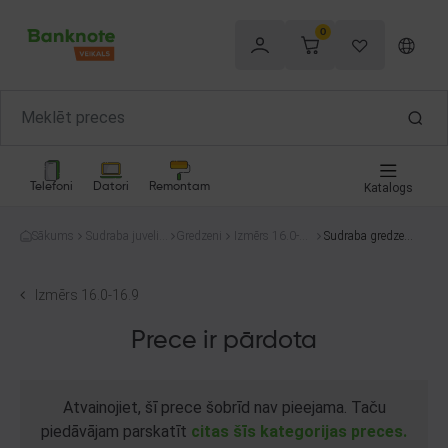
0
Telefoni
Datori
Remontam
Katalogs
Sākums
Sudraba juvelier
Gredzeni
Izmērs 16.0-1
Sudraba gredzen
izstrādājumi
6.9
s
Izmērs 16.0-16.9
Prece ir pārdota
Atvainojiet, šī prece šobrīd nav pieejama. Taču
piedāvājam parskatīt
citas šīs kategorijas preces.