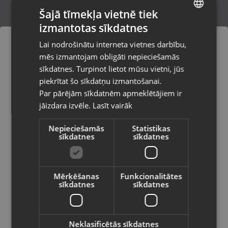
Šajā tīmekļa vietnē tiek
izmantotas sīkdatnes
LATVIAN
Sudraba gredzens
Lai nodrošinātu interneta vietnes darbību,
Rīga, Audēju iela 6
RUSSIAN
mēs izmantojam obligāti nepieciešamās
Stāvoklis Restaurēts (Garantija 24 mēneši)
LITHUANIAN
sīkdatnes. Turpinot lietot mūsu vietni, jūs
Pasūtījumi tiks piegādāti uz
piekrītat šo sīkdatņu izmantošanai.
izvēlēto valsti
Par pārējām sīkdatnēm apmeklētājiem ir
19.00
€
jāizdara izvēle.
Lasīt vairāk
Vietnes saturs būs attēlots izvēlētajā
valodā
Nepieciešamās
Statistikas
sīkdatnes
sīkdatnes
Valsts
Mērķēšanas
Funkcionalitātes
sīkdatnes
sīkdatnes
Valoda
Latviešu / Latvian
Neklasificētās sīkdatnes
Sudraba gredzens