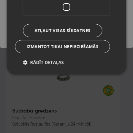
Rīga, Merķeļa iela 7
Stāvoklis Restaurēts (Garantija 24 mēneši)
Saglabāt
76.00
€
ATĻAUT VISAS SĪKDATNES
No
3.46
€
/mēn.
IZMANTOT TIKAI NEPIECIEŠAMĀS
RĀDĪT DETAĻAS
Sudraba gredzens
Rīga, Audēju iela 6
Stāvoklis Restaurēts (Garantija 24 mēneši)