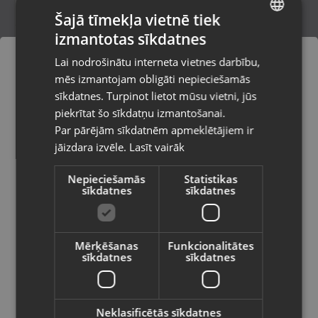
Šajā tīmekļa vietnē tiek
izmantotas sīkdatnes
LATVIAN
Fichet Alisea
Lai nodrošinātu interneta vietnes darbību,
Rīga, Mārupes iela 3
RUSSIAN
mēs izmantojam obligāti nepieciešamās
Stāvoklis Lietots (Garantija 6 mēneši)
LITHUANIAN
sīkdatnes. Turpinot lietot mūsu vietni, jūs
Pasūtījumi tiks piegādāti uz
piekrītat šo sīkdatņu izmantošanai.
izvēlēto valsti
Par pārējām sīkdatnēm apmeklētājiem ir
30.00
€
jāizdara izvēle.
Lasīt vairāk
Vietnes saturs būs attēlots izvēlētajā
valodā
Nepieciešamās
Statistikas
sīkdatnes
sīkdatnes
Valsts
Mērķēšanas
Funkcionalitātes
sīkdatnes
sīkdatnes
Valoda
Latviešu / Latvian
Neklasificētās sīkdatnes
Heating Pad FY-HW1224