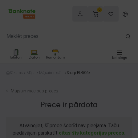
0
Telefoni
Datori
Remontam
Katalogs
Sākums
Mājai
Mājsaimniecība
Sharp EL-506x
s preces
Mājsaimniecības preces
Prece ir pārdota
Atvainojiet, šī prece šobrīd nav pieejama. Taču
piedāvājam parskatīt
citas šīs kategorijas preces.