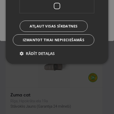
Rīga, Juglas iela 45
Stāvoklis Lietots (Garantija 6 mēneši)
Saglabāt
ATĻAUT VISAS SĪKDATNES
9.00
€
IZMANTOT TIKAI NEPIECIEŠAMĀS
RĀDĪT DETAĻAS
Zuma cat
Rīga, Hipokrāta iela 19a
Stāvoklis Jauns (Garantija 24 mēneši)