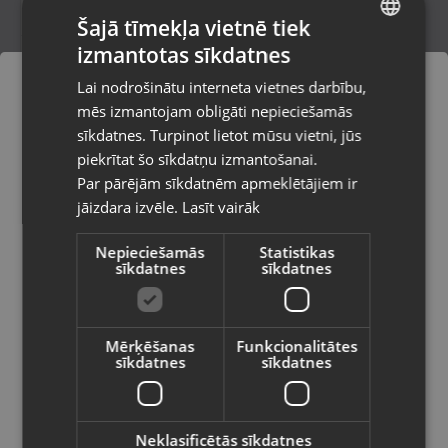
Šajā tīmekļa vietnē tiek
izmantotas sīkdatnes
LATVIAN
Apple Airpods Pro 2nd gen A3047;
Lai nodrošinātu interneta vietnes darbību,
A3048; A2968
RUSSIAN
mēs izmantojam obligāti nepieciešamās
Kuldīga, Liepājas iela 9
LITHUANIAN
Stāvoklis Ilgstoši lietots (Garantija 14 dienas)
sīkdatnes. Turpinot lietot mūsu vietni, jūs
Pasūtījumi tiks piegādāti uz
piekrītat šo sīkdatņu izmantošanai.
izvēlēto valsti
120.00
€
Par pārējām sīkdatnēm apmeklētājiem ir
No
5.46
€
/mēn.
jāizdara izvēle.
Lasīt vairāk
Vietnes saturs būs attēlots izvēlētajā
valodā
Nepieciešamās
Statistikas
sīkdatnes
sīkdatnes
Valsts
Mērķēšanas
Funkcionalitātes
sīkdatnes
sīkdatnes
Valoda
Latviešu / Latvian
Neklasificētās sīkdatnes
Soundcore Sleep A30