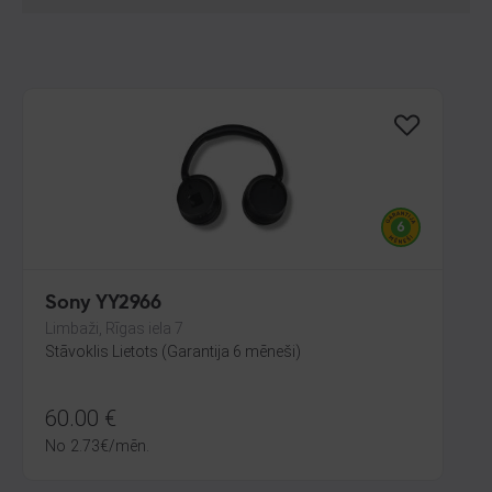
Sony YY2966
Limbaži, Rīgas iela 7
Stāvoklis Lietots (Garantija 6 mēneši)
60.00
€
No
2.73
€
/mēn.