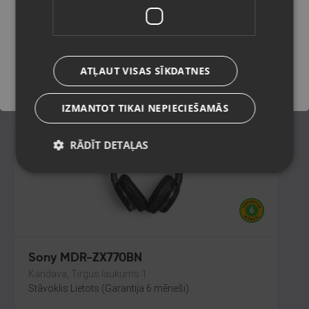
Līvāni, Rīgas iela 85
Stāvoklis Jauns (Garantija 24 mēneši)
Saglabāt
144.00
€
ATĻAUT VISAS SĪKDATNES
No
6.55
€
/mēn.
IZMANTOT TIKAI NEPIECIEŠAMĀS
RĀDĪT DETAĻAS
Sony MDR-ZX770BN
Kandava, Tirgus laukums 1
Stāvoklis Lietots (Garantija 6 mēneši)