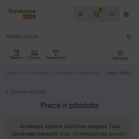
0
Telefoni
Datori
Remontam
Katalogs
Sākums
TV un audio te
Audio tehnika
Bezvadu austi
Sony YY2951
hnika
ņas
Bezvadu austiņas
Prece ir pārdota
Atvainojiet, šī prece šobrīd nav pieejama. Taču
piedāvājam parskatīt
citas šīs kategorijas preces.