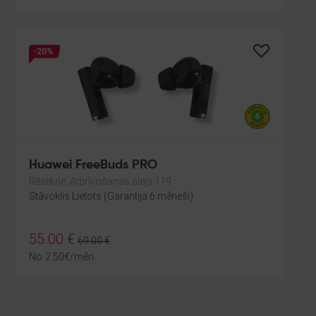
-20%
Huawei FreeBuds PRO
Rēzekne, Atbrīvošanas aleja 119
Stāvoklis Lietots (Garantija 6 mēneši)
55.00
€
69.00
€
No
2.50
€
/mēn.