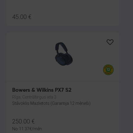
45.00
€
Bowers & Wilkins PX7 S2
Rīga, Centrāltirgus iela 3
Stāvoklis Mazlietots (Garantija 12 mēneši)
250.00
€
No
11.37
€
/mēn.