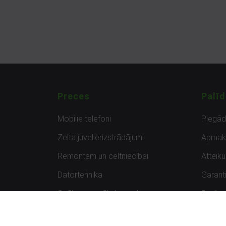
Preces
Palīd
Mobilie telefoni
Piegā
Zelta juvelierizstrādājumi
Apmak
Remontam un celtniecībai
Atteik
Datortehnika
Garanti
Spēles un spēļu konsoles
Preču 
Planšetdatori
Atsau