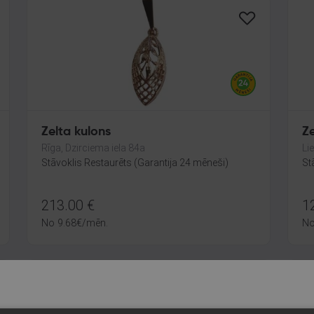
Zelta kulons
Ze
Rīga, Dzirciema iela 84a
Li
Stāvoklis Restaurēts (Garantija 24 mēneši)
St
213.00
€
1
No
9.68
€
/mēn.
N