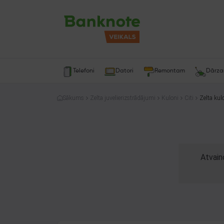
Telefoni
Datori
Remontam
Dārz
Sākums
Zelta juvelierizstrādājumi
Kuloni
Citi
Zelta kul
Atvain