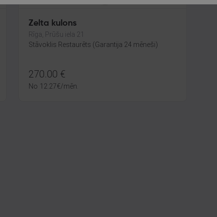
Zelta kulons
Rīga, Prūšu iela 21
Stāvoklis Restaurēts (Garantija 24 mēneši)
270.00
€
No
12.27
€
/mēn.