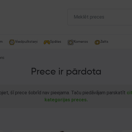
am
Viedpulksteņi
Spēles
Kameras
Zelts
ons
Prece ir pārdota
ojiet, šī prece šobrīd nav pieejama. Taču piedāvājam parskatīt
ci
kategorijas preces.