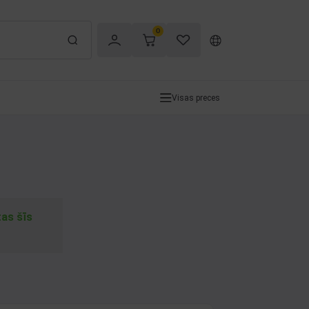
0
Visas preces
tas šīs