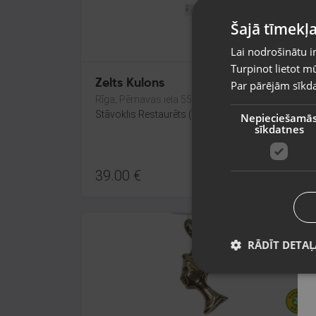
Šajā tīmekļa
Lai nodrošinātu i
Turpinot lietot mū
Zelts Kulons
Par pārējām sīkda
Rīga, Pērnavas iela 55-4/5
Stāvoklis Restaurēts (Garantija 24 mēneši)
Nepieciešamā
sīkdatnes
39.00
€
RĀDĪT DETAĻ