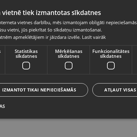
Pasūtījumi tiks piegādāti uz izvēlēto
 vietnē tiek izmantotas sīkdatnes
valsti
nterneta vietnes darbību, mēs izmantojam obligāti nepieciešamās
Vietnes saturs būs attēlots izvēlētajā valodā
su vietni, jūs piekrītat šo sīkdatņu izmantošanai.
Zelts Kulons
Ze
tnēm apmeklētājiem ir jāizdara izvēle.
Lasīt vairāk
Valsts
Rīga, Aleksandra Čaka iela 108-601
Lie
Stāvoklis Restaurēts (Garantija 24 mēneši)
St
s
Statistikas
Mērķēšanas
Funkcionalitātes
sīkdatnes
sīkdatnes
sīkdatnes
135.00
€
7
Valoda
No
6.14
€
/mēn.
N
Latviešu / Latvian
IZMANTOT TIKAI NEPIECIEŠAMĀS
ATĻAUT VISAS
AS
Saglabāt