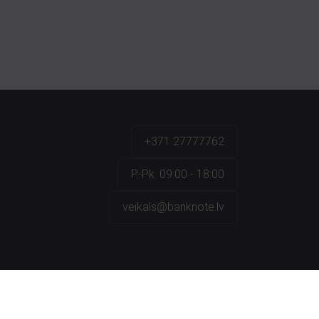
+371 27777762
P.-Pk. 09:00 - 18:00
veikals@banknote.lv
a