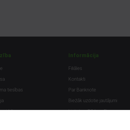
zība
Informācija
de
Filiāles
sa
Kontakti
uma tiesības
Par Banknote
ja
Biežāk uzdotie jautājumi
uzpirkšana
Lietots – Pārbaudīts
ksmes
Noteikumi un privātuma politik