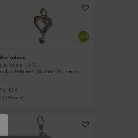
lta kulons
epāja, Krūmu iela 32
āvoklis Restaurēts (Garantija 24 mēneši)
25.00
€
o
5.68
€
/mēn.