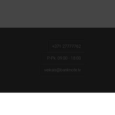
+371 27777762
P.-Pk. 09:00 - 18:00
veikals@banknote.lv
a
na