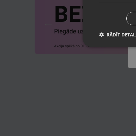
RĀDĪT DETAĻ