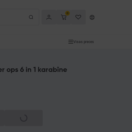
0
Visas preces
r ops 6 in 1 karabīne
Spinning