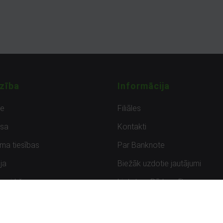
zība
Informācija
de
Filiāles
sa
Kontakti
uma tiesības
Par Banknote
ja
Biežāk uzdotie jautājumi
uzpirkšana
Lietots – Pārbaudīts
ksmes
Noteikumi un privātuma politik
Atbildīga ievainojamību ziņoša