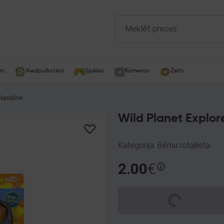
am
Viedpulksteņi
Spēles
Kameras
Zelts
 karabīne
Wild Planet Explore
Kategorija: Bērnu rotaļlieta
2.00
€
Spinning