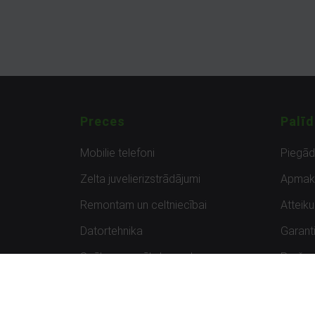
Preces
Palīd
Mobilie telefoni
Piegā
Zelta juvelierizstrādājumi
Apmak
Remontam un celtniecībai
Atteik
Datortehnika
Garanti
Spēles un spēļu konsoles
Preču 
Planšetdatori
Atsau
Sportam un atpūtai