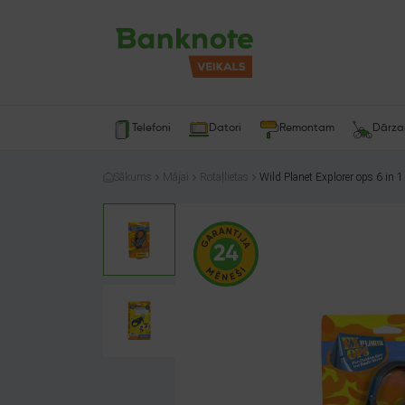
Telefoni
Datori
Remontam
Dārz
Sākums
Mājai
Rotaļlietas
Wild Planet Explorer ops 6 in 1