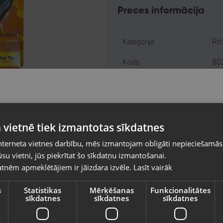
Preces informācija
Rot
Kategorija
80
Kods
Bal
Atrašanās vieta
+3
Telefona numurs:
Pasūtījumi tiks piegādāti uz izvēlēto
Jau
Stāvoklis
 vietnē tiek izmantotas sīkdatnes
valsti
nterneta vietnes darbību, mēs izmantojam obligāti nepieciešamās
Ori
Komplektācija
Vietnes saturs būs attēlots izvēlētajā valodā
su vietni, jūs piekrītat šo sīkdatņu izmantošanai.
tnēm apmeklētājiem ir jāizdara izvēle.
Lasīt vairāk
Valsts
Piegādes veidi
s
Statistikas
Mērķēšanas
Funkcionalitātes
sīkdatnes
sīkdatnes
sīkdatnes
Valoda