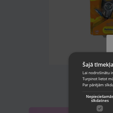
Šajā tīmekļa
Lai nodrošinātu i
Turpinot lietot mū
Par pārējām sīkda
Nepieciešamā
sīkdatnes