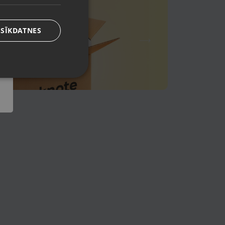
 SĪKDATNES