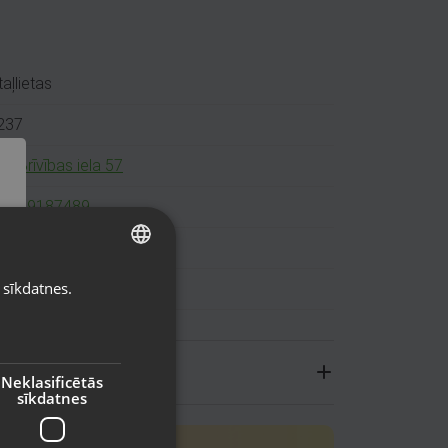
aļlietas
237
vi, Brīvības iela 57
71 29187489
ns (Garantija 24 mēneši)
 sīkdatnes.
LATVIAN
ģinālais iepakojums
RUSSIAN
LITHUANIAN
Neklasificētās
sīkdatnes