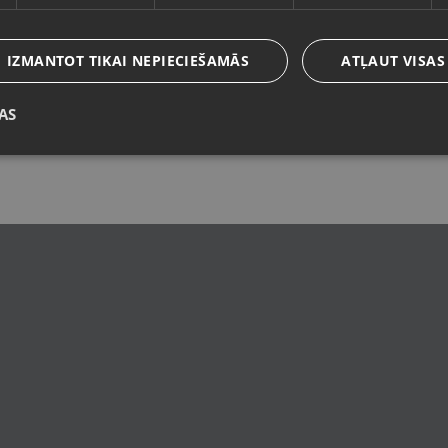
Latviešu / Latvian
IZMANTOT TIKAI NEPIECIEŠAMĀS
ATĻAUT VISAS
AS
Saglabāt