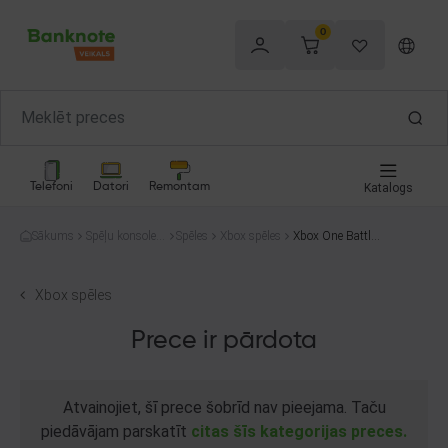
0
Telefoni
Datori
Remontam
Katalogs
Sākums
Spēļu konsoles
Spēles
Xbox spēles
Xbox One Battlefi
un spēles
eld 1
Xbox spēles
Prece ir pārdota
Atvainojiet, šī prece šobrīd nav pieejama. Taču
piedāvājam parskatīt
citas šīs kategorijas preces.