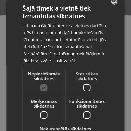
Šajā tīmekļa vietnē tiek
izmantotas sīkdatnes
LATVIAN
Xbox One BATTLEFIELD 1
Lai nodrošinātu interneta vietnes darbību,
Valmiera, Cēsu iela 11
RUSSIAN
mēs izmantojam obligāti nepieciešamās
Stāvoklis Lietots (Garantija 6 mēneši)
LITHUANIAN
sīkdatnes. Turpinot lietot mūsu vietni, jūs
Pasūtījumi tiks piegādāti uz
piekrītat šo sīkdatņu izmantošanai.
izvēlēto valsti
Par pārējām sīkdatnēm apmeklētājiem ir
8.00
€
jāizdara izvēle.
Lasīt vairāk
Vietnes saturs būs attēlots izvēlētajā
valodā
Nepieciešamās
Statistikas
sīkdatnes
sīkdatnes
Valsts
Mērķēšanas
Funkcionalitātes
sīkdatnes
sīkdatnes
Valoda
Latviešu / Latvian
Neklasificētās sīkdatnes
Microsoft Xbox One ANTHEM