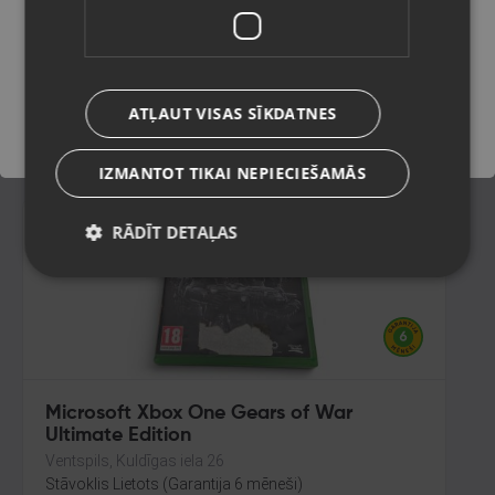
Rīga, Tilta iela 12
Stāvoklis Lietots (Garantija 6 mēneši)
Saglabāt
ATĻAUT VISAS SĪKDATNES
6.00
€
IZMANTOT TIKAI NEPIECIEŠAMĀS
RĀDĪT DETAĻAS
Microsoft Xbox One Gears of War
Ultimate Edition
Ventspils, Kuldīgas iela 26
Stāvoklis Lietots (Garantija 6 mēneši)