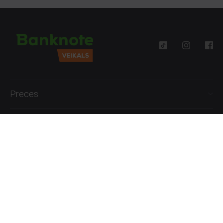
Preces
Palīdzība
Informācija
+371 27777762
P.-Pk. 09:00 - 18:00