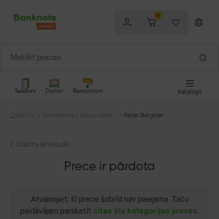
0
Telefoni
Datori
Remontam
Katalogs
Sākums
Datortehnika
Datoru aksesu
Razer Stargazer
āri
RZ20-0180
Datoru aksesuāri
Prece ir pārdota
Atvainojiet, šī prece šobrīd nav pieejama. Taču
piedāvājam parskatīt
citas šīs kategorijas preces.