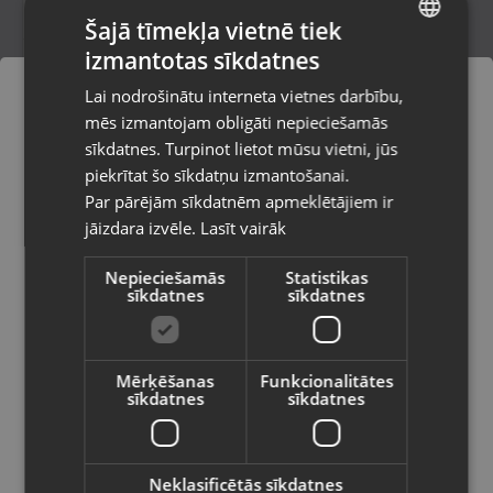
Šajā tīmekļa vietnē tiek
izmantotas sīkdatnes
LATVIAN
setty WEB Digital Camera
Lai nodrošinātu interneta vietnes darbību,
Rīga, A.Deglava iela 120
RUSSIAN
mēs izmantojam obligāti nepieciešamās
Stāvoklis Jauns (Garantija 24 mēneši)
LITHUANIAN
sīkdatnes. Turpinot lietot mūsu vietni, jūs
Pasūtījumi tiks piegādāti uz
piekrītat šo sīkdatņu izmantošanai.
izvēlēto valsti
Par pārējām sīkdatnēm apmeklētājiem ir
7.00
€
jāizdara izvēle.
Lasīt vairāk
Vietnes saturs būs attēlots izvēlētajā
valodā
Nepieciešamās
Statistikas
sīkdatnes
sīkdatnes
Valsts
Mērķēšanas
Funkcionalitātes
sīkdatnes
sīkdatnes
Valoda
Latviešu / Latvian
Neklasificētās sīkdatnes
Trust