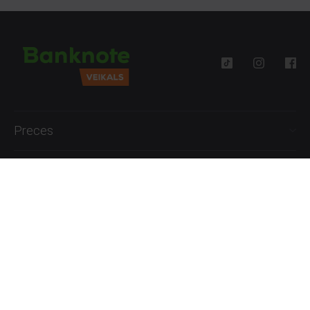
Preces
Palīdzība
Informācija
+371 27777762
P.-Pk. 09:00 - 18:00