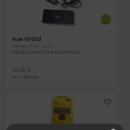
Acer GPD02
Valmiera, Rīgas iela 23
Stāvoklis Lietots (Garantija 6 mēneši)
70.00
€
No
3.18
€
/mēn.