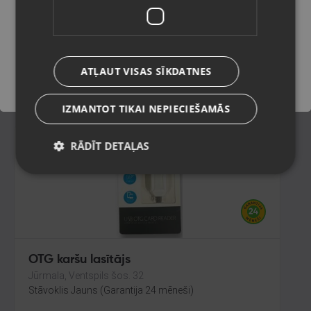
Talsi, Kr. Valdemāra iela 8
Stāvoklis Mazlietots (Garantija 12 mēneši)
Saglabāt
ATĻAUT VISAS SĪKDATNES
9.00
€
IZMANTOT TIKAI NEPIECIEŠAMĀS
RĀDĪT DETAĻAS
OTG karšu lasītājs
Jūrmala, Ventspils šos. 32
Stāvoklis Jauns (Garantija 24 mēneši)