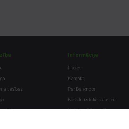
zība
Informācija
de
Filiāles
sa
Kontakti
uma tiesības
Par Banknote
ja
Biežāk uzdotie jautājumi
uzpirkšana
Lietots – Pārbaudīts
ksmes
Noteikumi un privātuma politik