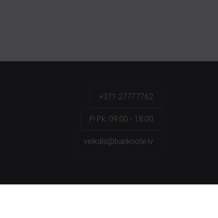
+371 27777762
P.-Pk. 09:00 - 18:00
veikals@banknote.lv
a