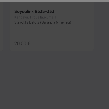
Soyealink B535-333
Kandava, Tirgus laukums 1
Stāvoklis Lietots (Garantija 6 mēneši)
20.00
€