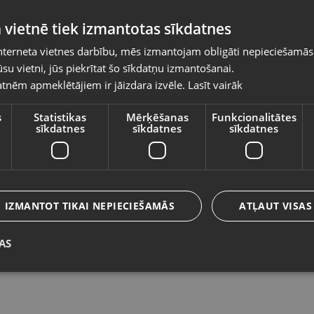
Pasūtījumi tiks piegādāti uz izvēlēto
 vietnē tiek izmantotas sīkdatnes
valsti
nterneta vietnes darbību, mēs izmantojam obligāti nepieciešamās
Vietnes saturs būs attēlots izvēlētajā valodā
su vietni, jūs piekrītat šo sīkdatņu izmantošanai.
Huawei H155-382
X
tnēm apmeklētājiem ir jāizdara izvēle.
Lasīt vairāk
Valsts
Talsi, Kr. Valdemāra iela 8
Rī
Stāvoklis Lietots (Garantija 6 mēneši)
St
s
Statistikas
Mērķēšanas
Funkcionalitātes
sīkdatnes
sīkdatnes
sīkdatnes
130.00
€
Valoda
1
No
5.91
€
/mēn.
Latviešu / Latvian
IZMANTOT TIKAI NEPIECIEŠAMĀS
ATĻAUT VISAS
AS
Saglabāt