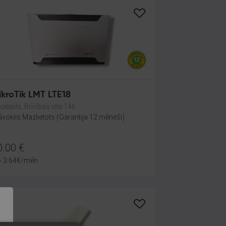
ikroTik LMT LTE18
kabpils, Brīvības iela 146
āvoklis Mazlietots (Garantija 12 mēneši)
0.00
€
o
3.64
€
/mēn.