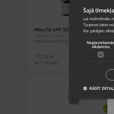
Šajā tīmekļa
Lai nodrošinātu i
Turpinot lietot mū
MikroTik LMT 5G
Par pārējām sīkda
Valmiera, Cēsu iela 11
Stāvoklis Lietots (Garantija 6 mēneši)
Nepieciešamā
sīkdatnes
170.00
€
No
7.73
€
/mēn.
RĀDĪT DETAĻ