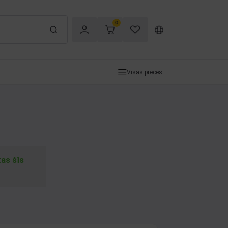
0
Visas preces
tas šīs