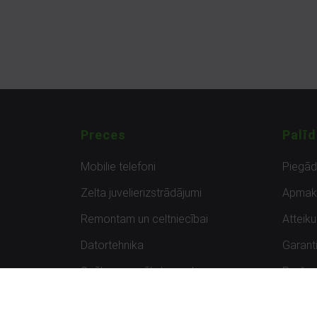
Preces
Palīd
Mobilie telefoni
Piegā
Zelta juvelierizstrādājumi
Apmak
Remontam un celtniecībai
Atteik
Datortehnika
Garanti
Spēles un spēļu konsoles
Preču 
Planšetdatori
Atsau