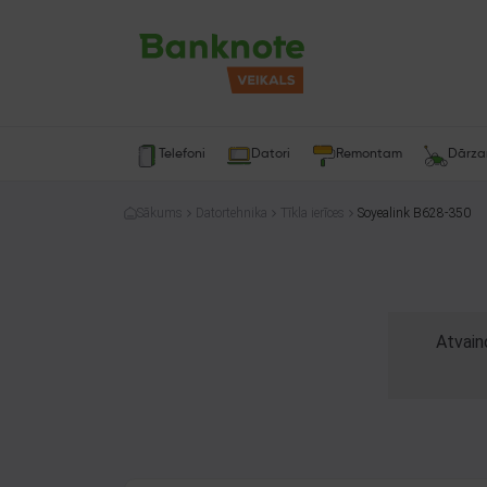
Telefoni
Datori
Remontam
Dārz
Sākums
Datortehnika
Tīkla ierīces
Soyealink B628-350
Atvain