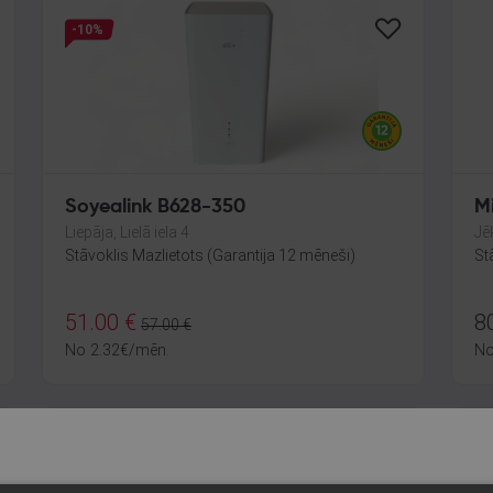
-10%
Soyealink B628-350
M
Liepāja, Lielā iela 4
Jē
Stāvoklis Mazlietots (Garantija 12 mēneši)
St
51.00
€
8
57.00
€
No
2.32
€
/mēn.
N