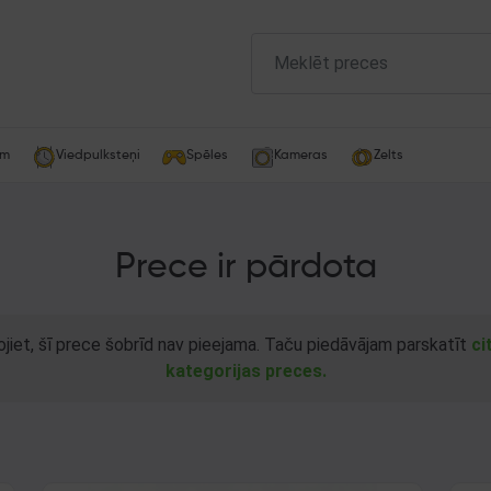
am
Viedpulksteņi
Spēles
Kameras
Zelts
Prece ir pārdota
ojiet, šī prece šobrīd nav pieejama. Taču piedāvājam parskatīt
ci
kategorijas preces.