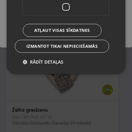
Rīga, Jūrmalas gatve 85
Stāvoklis Restaurēts (Garantija 24 mēneši)
Saglabāt
240.00
€
ATĻAUT VISAS SĪKDATNES
No
10.91
€
/mēn.
IZMANTOT TIKAI NEPIECIEŠAMĀS
RĀDĪT DETAĻAS
Zelta gredzens
Rīga, Ulbrokas iela 10
Stāvoklis Restaurēts (Garantija 24 mēneši)