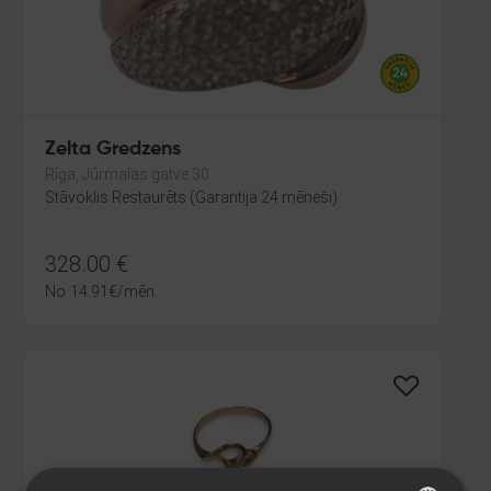
Zelta Gredzens
Rīga, Jūrmalas gatve 30
Stāvoklis Restaurēts (Garantija 24 mēneši)
328.00
€
No
14.91
€
/mēn.