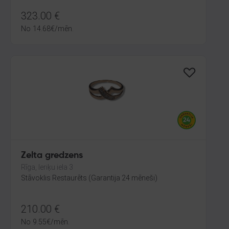
323.00
€
No
14.68
€
/mēn.
Zelta gredzens
Rīga, Ieriķu iela 3
Stāvoklis Restaurēts (Garantija 24 mēneši)
210.00
€
No
9.55
€
/mēn.