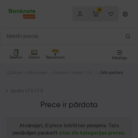
0
Telefoni
Datori
Remontam
Katalogs
Sākums
Zelta juvelierizs
Gredzeni
Izmērs 17.0-1
Zelta gredzens
trādājumi
7.9
Izmērs 17.0-17.9
Prece ir pārdota
Atvainojiet, šī prece šobrīd nav pieejama. Taču
piedāvājam parskatīt
citas šīs kategorijas preces.