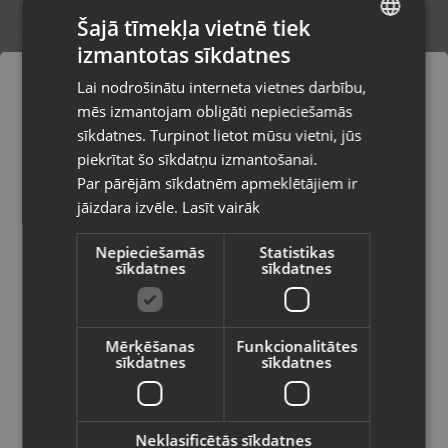
Šajā tīmekļa vietnē tiek
izmantotas sīkdatnes
LATVIAN
Zelta gredzens
Lai nodrošinātu interneta vietnes darbību,
Rīga, Latgales iela 250 k-3
RUSSIAN
mēs izmantojam obligāti nepieciešamās
Stāvoklis Restaurēts (Garantija 24 mēneši)
LITHUANIAN
sīkdatnes. Turpinot lietot mūsu vietni, jūs
Pasūtījumi tiks piegādāti uz
piekrītat šo sīkdatņu izmantošanai.
izvēlēto valsti
184.00
€
Par pārējām sīkdatnēm apmeklētājiem ir
No
8.37
€
/mēn.
jāizdara izvēle.
Lasīt vairāk
Vietnes saturs būs attēlots izvēlētajā
valodā
Nepieciešamās
Statistikas
sīkdatnes
sīkdatnes
Valsts
Mērķēšanas
Funkcionalitātes
sīkdatnes
sīkdatnes
Valoda
Latviešu / Latvian
Neklasificētās sīkdatnes
Zelts Gredzens