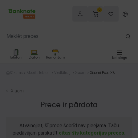
0
Telefoni
Datori
Remontam
Katalogs
Sākums
Mobilie telefoni
Viedtālruņi
Xiaomi
Xiaomi Poco X3 P
ro 128GB
Xiaomi
Prece ir pārdota
Atvainojiet, šī prece šobrīd nav pieejama. Taču
piedāvājam parskatīt
citas šīs kategorijas preces.