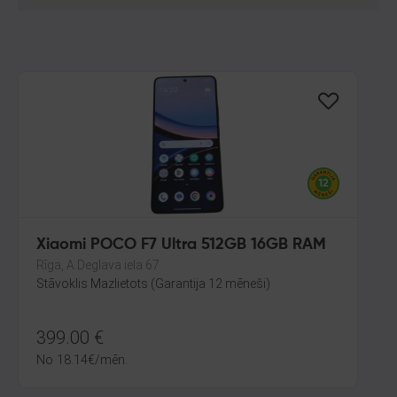
Xiaomi POCO F7 Ultra 512GB 16GB RAM
Rīga, A.Deglava iela 67
Stāvoklis Mazlietots (Garantija 12 mēneši)
399.00
€
No
18.14
€
/mēn.