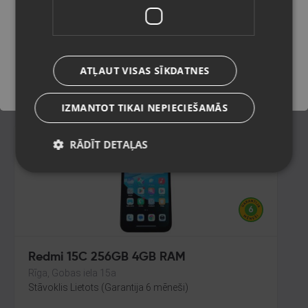
Alūksne, Lielā Ezera iela 5
Stāvoklis Lietots (Garantija 6 mēneši)
Saglabāt
100.00
€
ATĻAUT VISAS SĪKDATNES
No
4.55
€
/mēn.
IZMANTOT TIKAI NEPIECIEŠAMĀS
RĀDĪT DETAĻAS
Redmi 15C 256GB 4GB RAM
Rīga, Gobas iela 15a
Stāvoklis Lietots (Garantija 6 mēneši)