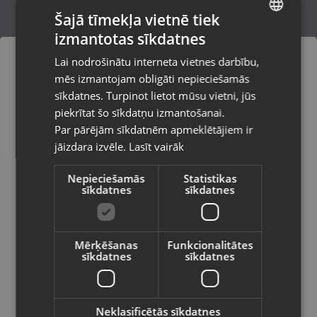
Šajā tīmekļa vietnē tiek
izmantotas sīkdatnes
LATVIAN
Xiaomi Redmi Note 12 128GB 4GB RAM
Lai nodrošinātu interneta vietnes darbību,
Rīga, Mārupes iela 3
RUSSIAN
mēs izmantojam obligāti nepieciešamās
Stāvoklis Mazlietots (Garantija 12 mēneši)
LITHUANIAN
sīkdatnes. Turpinot lietot mūsu vietni, jūs
Pasūtījumi tiks piegādāti uz
piekrītat šo sīkdatņu izmantošanai.
izvēlēto valsti
80.00
€
Par pārējām sīkdatnēm apmeklētājiem ir
No
3.64
€
/mēn.
jāizdara izvēle.
Lasīt vairāk
Vietnes saturs būs attēlots izvēlētajā
valodā
Nepieciešamās
Statistikas
sīkdatnes
sīkdatnes
Valsts
Mērķēšanas
Funkcionalitātes
sīkdatnes
sīkdatnes
Valoda
Latviešu / Latvian
Neklasificētās sīkdatnes
Xiaomi Poco F3 256GB