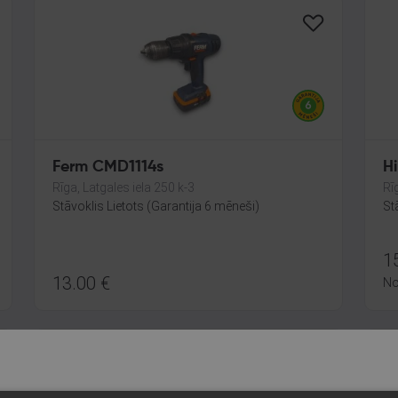
Ferm CMD1114s
Hi
Rīga, Latgales iela 250 k-3
Rī
Stāvoklis Lietots (Garantija 6 mēneši)
St
1
13.00
€
N