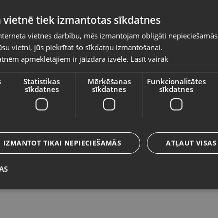
Pasūtījumi tiks piegādāti uz izvēlēto
 vietnē tiek izmantotas sīkdatnes
valsti
nterneta vietnes darbību, mēs izmantojam obligāti nepieciešamās
Vietnes saturs būs attēlots izvēlētajā valodā
su vietni, jūs piekrītat šo sīkdatņu izmantošanai.
Makita DDF484
Ei
tnēm apmeklētājiem ir jāizdara izvēle.
Lasīt vairāk
Valsts
Olaine, Zemgales iela 37
Jē
Stāvoklis Ilgstoši lietots (Garantija 14 dienas)
St
s
Statistikas
Mērķēšanas
Funkcionalitātes
sīkdatnes
sīkdatnes
sīkdatnes
50.00
€
Valoda
1
No
2.27
€
/mēn.
Latviešu / Latvian
IZMANTOT TIKAI NEPIECIEŠAMĀS
ATĻAUT VISAS
Jaunums!
AS
Saglabāt