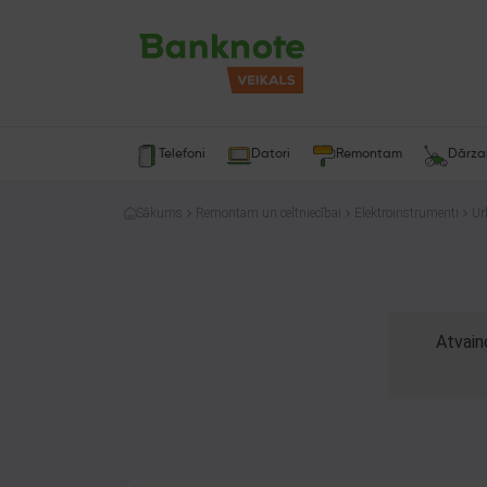
Telefoni
Datori
Remontam
Dārz
Sākums
Remontam un celtniecībai
Elektroinstrumenti
Ur
Atvain