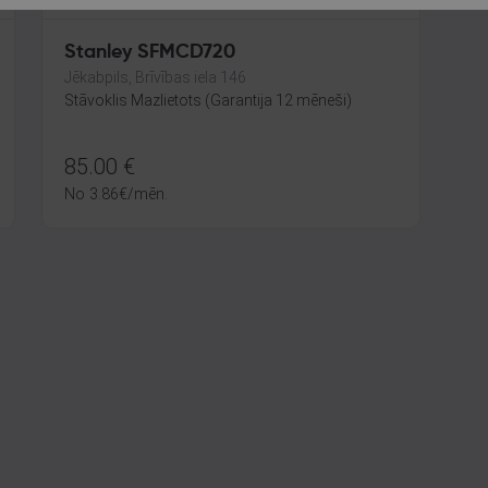
Stanley SFMCD720
Jēkabpils, Brīvības iela 146
Stāvoklis Mazlietots (Garantija 12 mēneši)
85.00
€
No
3.86
€
/mēn.