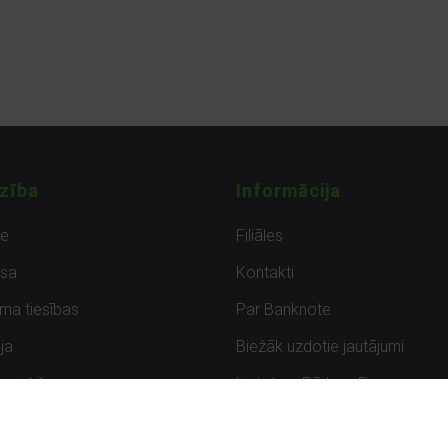
zība
Informācija
de
Filiāles
sa
Kontakti
uma tiesības
Par Banknote
ja
Biežāk uzdotie jautājumi
uzpirkšana
Lietots – Pārbaudīts
ksmes
Noteikumi un privātuma politik