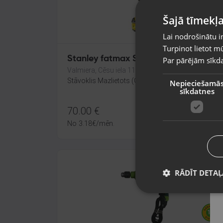
Šajā tīmekļa
Lai nodrošinātu i
Turpinot lietot mū
Stanley fatmax SFMCD720
Par pārējām sīkda
Valmiera, Cēsu iela 11
Stāvoklis Mazlietots (Garantija 12 mēneši)
Nepieciešamā
sīkdatnes
70.00
€
No
3.18
€
/mēn.
RĀDĪT DETAĻ