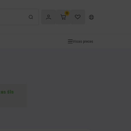
0
Visas preces
tas šīs