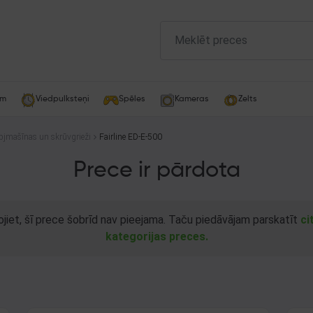
am
Viedpulksteņi
Spēles
Kameras
Zelts
bjmašīnas un skrūvgrieži
Fairline ED-E-500
Prece ir pārdota
ojiet, šī prece šobrīd nav pieejama. Taču piedāvājam parskatīt
ci
kategorijas preces.