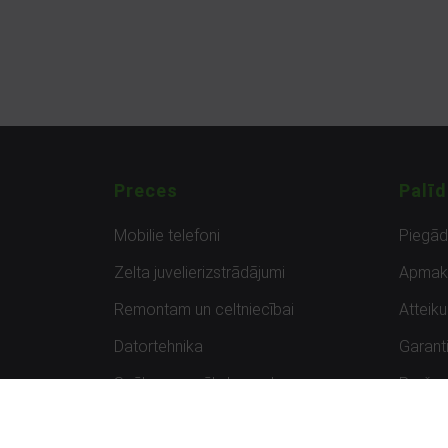
Preces
Palīd
Mobilie telefoni
Piegā
Zelta juvelierizstrādājumi
Apmak
Remontam un celtniecībai
Atteik
Datortehnika
Garanti
Spēles un spēļu konsoles
Preču 
Planšetdatori
Atsau