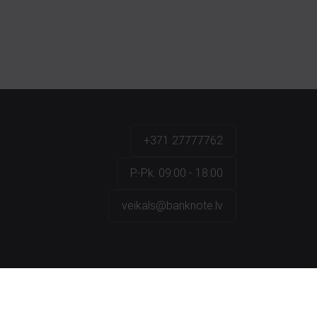
+371 27777762
P.-Pk. 09:00 - 18:00
veikals@banknote.lv
a