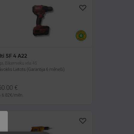
lti SF 4 A22
ga, Biķernieku iela 45
āvoklis Lietots (Garantija 6 mēneši)
50.00
€
o
6.82
€
/mēn.