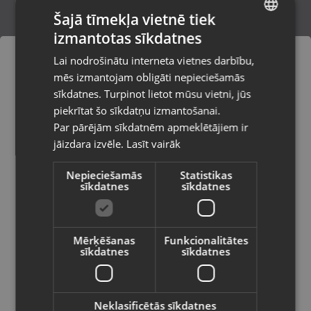
Šajā tīmekļa vietnē tiek
izmantotas sīkdatnes
LATVIAN
Samsung Galaxy S24 (S921B/DS) 256GB
Lai nodrošinātu interneta vietnes darbību,
8GB RAM
RUSSIAN
mēs izmantojam obligāti nepieciešamās
Rīga, Ulbrokas iela 10
LITHUANIAN
Stāvoklis Mazlietots (Garantija 12 mēneši)
sīkdatnes. Turpinot lietot mūsu vietni, jūs
Pasūtījumi tiks piegādāti uz
piekrītat šo sīkdatņu izmantošanai.
izvēlēto valsti
375.00
€
Par pārējām sīkdatnēm apmeklētājiem ir
No
17.05
€
/mēn.
jāizdara izvēle.
Lasīt vairāk
Vietnes saturs būs attēlots izvēlētajā
valodā
Nepieciešamās
Statistikas
sīkdatnes
sīkdatnes
Valsts
Mērķēšanas
Funkcionalitātes
sīkdatnes
sīkdatnes
Valoda
Latviešu / Latvian
Neklasificētās sīkdatnes
Samsung Galaxy A56 5G (SM-A566B)