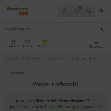
0
Telefoni
Datori
Remontam
Katalogs
Sākums
Mobilie telefoni
Viedtālruņi
Samsung
Samsung Galaxy
S22 5G (S901B/
DS) 128GB
Samsung
Prece ir pārdota
Atvainojiet, šī prece šobrīd nav pieejama. Taču
piedāvājam parskatīt
citas šīs kategorijas preces.