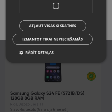
128GB 8GB RAM
Balvi, Brīvības iela 57
Saglabāt
Stāvoklis Lietots (Garantija 6 mēneši)
210.00
€
ATĻAUT VISAS SĪKDATNES
No
9.55
€
/mēn.
IZMANTOT TIKAI NEPIECIEŠAMĀS
RĀDĪT DETAĻAS
Samsung Galaxy S24 FE (S721B/DS)
128GB 8GB RAM
Rīga, Dižozolu iela 11
Stāvoklis Lietots (Garantija 6 mēneši)