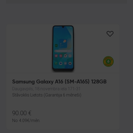
Samsung Galaxy A16 (SM-A165) 128GB
Daugavpils, 18.novembra iela 171-31
Stāvoklis Lietots (Garantija 6 mēneši)
90.00
€
No
4.09
€
/mēn.