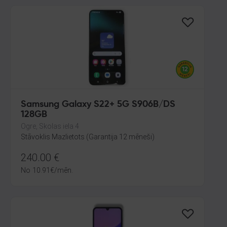
Samsung Galaxy S22+ 5G S906B/DS
128GB
Ogre, Skolas iela 4
Stāvoklis Mazlietots (Garantija 12 mēneši)
240.00
€
No
10.91
€
/mēn.