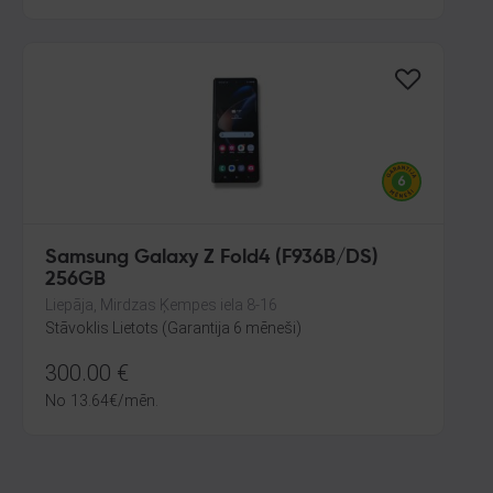
Samsung Galaxy Z Fold4 (F936B/DS)
256GB
Liepāja, Mirdzas Ķempes iela 8-16
Stāvoklis Lietots (Garantija 6 mēneši)
300.00
€
No
13.64
€
/mēn.