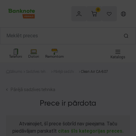
0
Telefoni
Datori
Remontam
Katalogs
Sākums
Sadzīves tehni
Pārējā sadzīves
Clean Air CA-807
ka
tehnika
Pārējā sadzīves tehnika
Prece ir pārdota
Atvainojiet, šī prece šobrīd nav pieejama. Taču
piedāvājam parskatīt
citas šīs kategorijas preces.