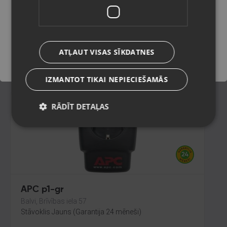
T3029EX
Rēzekne, Atbrīvošanas aleja 119
Saglabāt
Stāvoklis Mazlietots (Garantija 12 mēneši)
115.00
€
ATĻAUT VISAS SĪKDATNES
No
5.23
€
/mēn.
IZMANTOT TIKAI NEPIECIEŠAMĀS
RĀDĪT DETAĻAS
APC p1-gr
Balvi, Brīvības iela 57
Stāvoklis Jauns (Garantija 24 mēneši)