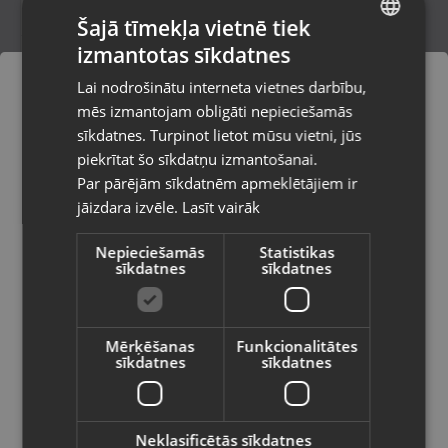
Šajā tīmekļa vietnē tiek
izmantotas sīkdatnes
LATVIAN
Smatrix Base X-145 Bus 6X
Lai nodrošinātu interneta vietnes darbību,
Rīga, A.Deglava iela 120
RUSSIAN
mēs izmantojam obligāti nepieciešamās
Stāvoklis Mazlietots (Garantija 12 mēneši)
LITHUANIAN
sīkdatnes. Turpinot lietot mūsu vietni, jūs
Pasūtījumi tiks piegādāti uz
piekrītat šo sīkdatņu izmantošanai.
izvēlēto valsti
80.00
€
Par pārējām sīkdatnēm apmeklētājiem ir
No
3.64
€
/mēn.
jāizdara izvēle.
Lasīt vairāk
Vietnes saturs būs attēlots izvēlētajā
valodā
Nepieciešamās
Statistikas
sīkdatnes
sīkdatnes
Valsts
Mērķēšanas
Funkcionalitātes
sīkdatnes
sīkdatnes
Valoda
Latviešu / Latvian
Neklasificētās sīkdatnes
Google NEST Learning Thermostat