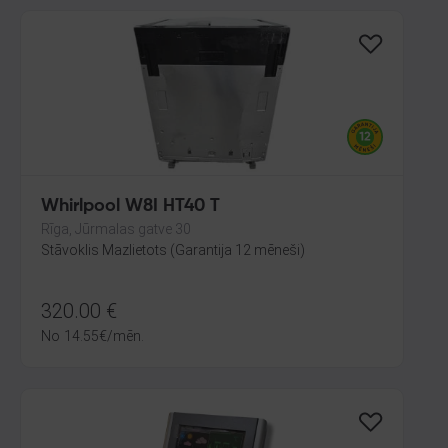
Whirlpool W8I HT40 T
Rīga, Jūrmalas gatve 30
Stāvoklis Mazlietots (Garantija 12 mēneši)
320.00
€
No
14.55
€
/mēn.