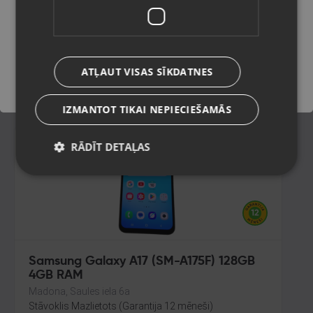
128GB 8GB RAM
Daugavpils, Aveņu iela 26
Saglabāt
Stāvoklis Lietots (Garantija 6 mēneši)
230.00
€
ATĻAUT VISAS SĪKDATNES
No
10.46
€
/mēn.
IZMANTOT TIKAI NEPIECIEŠAMĀS
RĀDĪT DETAĻAS
Samsung Galaxy A17 (SM-A175F) 128GB
4GB RAM
Madona, Saules iela 6a
Stāvoklis Mazlietots (Garantija 12 mēneši)