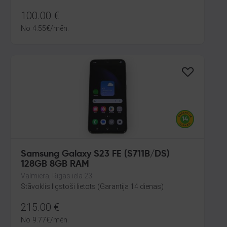
100.00
€
No
4.55
€
/mēn.
Samsung Galaxy S23 FE (S711B/DS)
128GB 8GB RAM
Valmiera, Rīgas iela 23
Stāvoklis Ilgstoši lietots (Garantija 14 dienas)
215.00
€
No
9.77
€
/mēn.