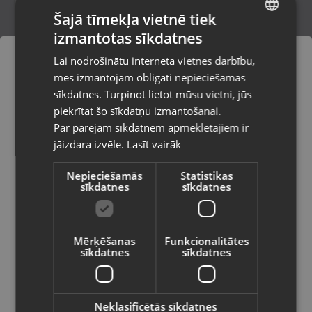
Šajā tīmekļa vietnē tiek
izmantotas sīkdatnes
LATVIAN
Samsung Galaxy S25 5G (SM-S931B)
Lai nodrošinātu interneta vietnes darbību,
128GB 12GB RAM
RUSSIAN
mēs izmantojam obligāti nepieciešamās
Tukums, Elizabetes iela 6
LITHUANIAN
Stāvoklis Mazlietots (Garantija 12 mēneši)
sīkdatnes. Turpinot lietot mūsu vietni, jūs
Pasūtījumi tiks piegādāti uz
piekrītat šo sīkdatņu izmantošanai.
izvēlēto valsti
445.00
€
Par pārējām sīkdatnēm apmeklētājiem ir
No
20.23
€
/mēn.
jāizdara izvēle.
Lasīt vairāk
Vietnes saturs būs attēlots izvēlētajā
valodā
Nepieciešamās
Statistikas
sīkdatnes
sīkdatnes
Valsts
Mērķēšanas
Funkcionalitātes
sīkdatnes
sīkdatnes
Valoda
Latviešu / Latvian
Neklasificētās sīkdatnes
Samsung Galaxy A56 5G (SM-A566B)