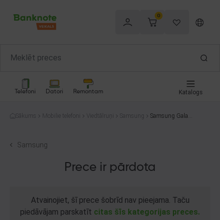
0
Telefoni
Datori
Remontam
Katalogs
Sākums
Mobilie telefoni
Viedtālruņi
Samsung
Samsung Galaxy
A33 5G SM-A33
6B/DSN 128GB
Samsung
Prece ir pārdota
Atvainojiet, šī prece šobrīd nav pieejama. Taču
piedāvājam parskatīt
citas šīs kategorijas preces.