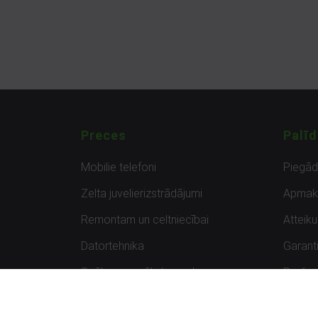
Preces
Palīd
Mobilie telefoni
Piegā
Zelta juvelierizstrādājumi
Apmak
Remontam un celtniecībai
Atteik
Datortehnika
Garanti
Spēles un spēļu konsoles
Preču 
Planšetdatori
Atsau