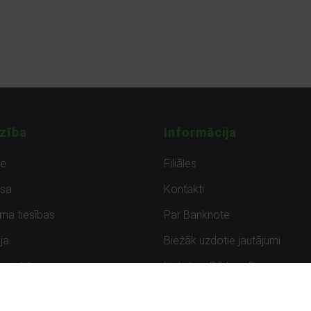
zība
Informācija
de
Filiāles
sa
Kontakti
uma tiesības
Par Banknote
ja
Biežāk uzdotie jautājumi
uzpirkšana
Lietots – Pārbaudīts
ksmes
Noteikumi un privātuma politik