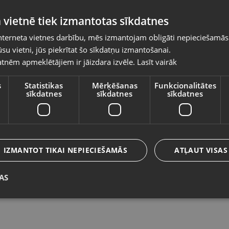
Pasūtījumi tiks piegādāti uz izvēlēto
 vietnē tiek izmantotas sīkdatnes
valsti
nterneta vietnes darbību, mēs izmantojam obligāti nepieciešamās
Vietnes saturs būs attēlots izvēlētajā valodā
su vietni, jūs piekrītat šo sīkdatņu izmantošanai.
Wall Fire DEF056297
A
tnēm apmeklētājiem ir jāizdara izvēle.
Lasīt vairāk
Valsts
Kandava, Tirgus laukums 1
Rī
Stāvoklis Lietots (Garantija 6 mēneši)
St
s
Statistikas
Mērķēšanas
Funkcionalitātes
sīkdatnes
sīkdatnes
sīkdatnes
69.00
€
2
Valoda
No
3.14
€
/mēn.
N
Latviešu / Latvian
IZMANTOT TIKAI NEPIECIEŠAMĀS
ATĻAUT VISAS
AS
Saglabāt