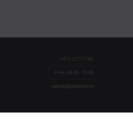
+371 27777762
P.-Pk. 09:00 - 18:00
veikals@banknote.lv
a