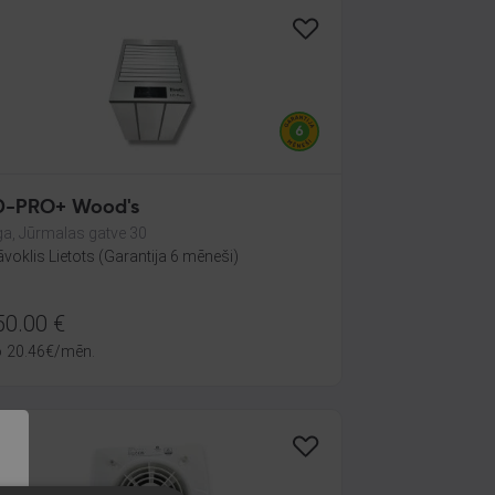
D-PRO+ Wood's
ga, Jūrmalas gatve 30
āvoklis Lietots (Garantija 6 mēneši)
50.00
€
o
20.46
€
/mēn.