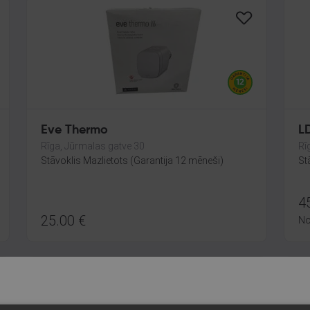
Eve Thermo
L
Rīga, Jūrmalas gatve 30
Rī
Stāvoklis Mazlietots (Garantija 12 mēneši)
St
4
25.00
€
N