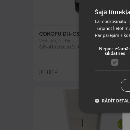
Šajā tīmekļa
Lai nodrošinātu i
Turpinot lietot mū
CONOPU DH-CS02
Par pārējām sīkda
Ventspils, Kuldīgas iela 26
Stāvoklis Lietots (Garantija 6 mēneši)
Nepieciešamā
sīkdatnes
30.00
€
RĀDĪT DETAĻ