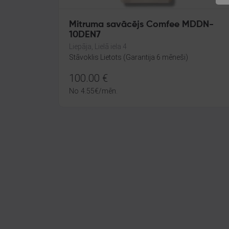
Mitruma savācējs Comfee MDDN-
10DEN7
Liepāja, Lielā iela 4
Stāvoklis Lietots (Garantija 6 mēneši)
100.00
€
No
4.55
€
/mēn.