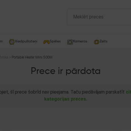
am
Viedpulksteņi
Spēles
Kameras
Zelts
ehnika
Portable Heater Mini 500W
Prece ir pārdota
ojiet, šī prece šobrīd nav pieejama. Taču piedāvājam parskatīt
ci
kategorijas preces.