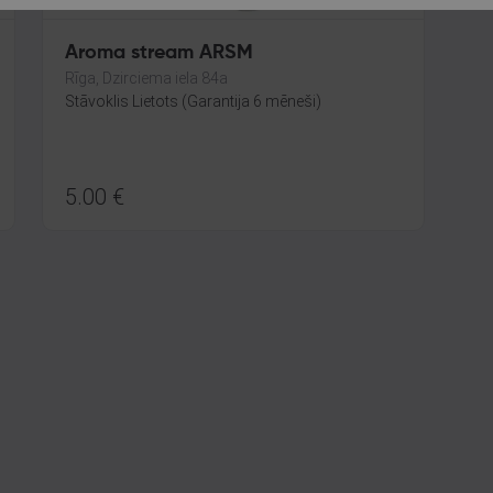
Aroma stream ARSM
Rīga, Dzirciema iela 84a
Stāvoklis Lietots (Garantija 6 mēneši)
5.00
€