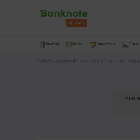
Telefoni
Datori
Remontam
Dārz
Sākums
Sadzīves tehnika
Klimata tehnika
Cita klimata t
Atvain