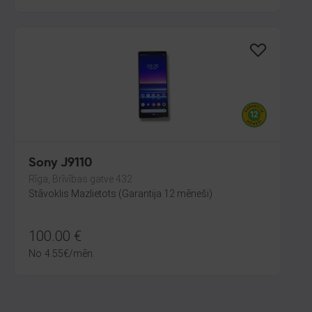
Sony J9110
Rīga, Brīvības gatve 432
Stāvoklis Mazlietots (Garantija 12 mēneši)
100.00
€
No
4.55
€
/mēn.