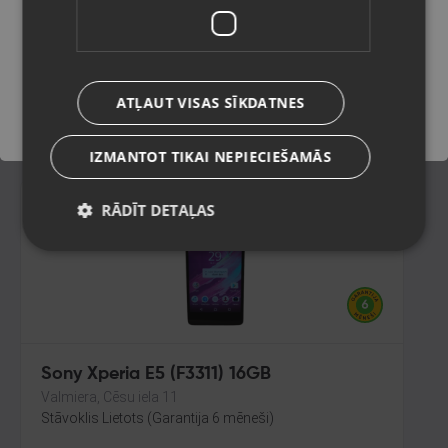
Rīga, Tilta iela 12
Stāvoklis Lietots (Garantija 6 mēneši)
Saglabāt
105.00
€
ATĻAUT VISAS SĪKDATNES
No
4.77
€
/mēn.
IZMANTOT TIKAI NEPIECIEŠAMĀS
RĀDĪT DETAĻAS
Sony Xperia E5 (F3311) 16GB
Valmiera, Cēsu iela 11
Stāvoklis Lietots (Garantija 6 mēneši)