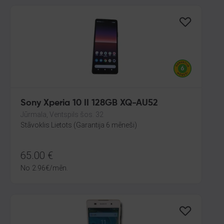
Sony Xperia 10 II 128GB XQ-AU52
Jūrmala, Ventspils šos. 32
Stāvoklis Lietots (Garantija 6 mēneši)
65.00
€
No
2.96
€
/mēn.