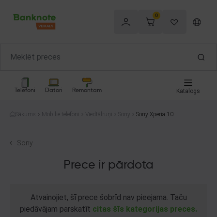
0
Telefoni
Datori
Remontam
Katalogs
Sākums
Mobilie telefoni
Viedtālruņi
Sony
Sony Xperia 10 III
XQ-BT52 128GB
Sony
Prece ir pārdota
Atvainojiet, šī prece šobrīd nav pieejama. Taču
piedāvājam parskatīt
citas šīs kategorijas preces.