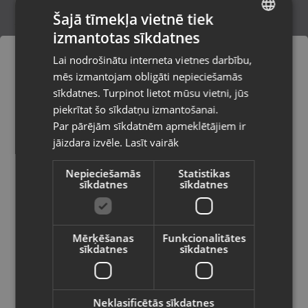
Šajā tīmekļa vietnē tiek
izmantotas sīkdatnes
LATVIAN
Sony Xperia 10 V (XQ-DC54) 128GB
Lai nodrošinātu interneta vietnes darbību,
Rīga, Pērnavas iela 55-4/5
RUSSIAN
mēs izmantojam obligāti nepieciešamās
Stāvoklis Lietots (Garantija 6 mēneši)
LITHUANIAN
sīkdatnes. Turpinot lietot mūsu vietni, jūs
Pasūtījumi tiks piegādāti uz
piekrītat šo sīkdatņu izmantošanai.
izvēlēto valsti
130.00
€
Par pārējām sīkdatnēm apmeklētājiem ir
No
5.91
€
/mēn.
jāizdara izvēle.
Lasīt vairāk
Vietnes saturs būs attēlots izvēlētajā
valodā
Nepieciešamās
Statistikas
sīkdatnes
sīkdatnes
Valsts
Mērķēšanas
Funkcionalitātes
sīkdatnes
sīkdatnes
Valoda
Latviešu / Latvian
Neklasificētās sīkdatnes
Sony Xperia 10 IV XQ-CC54 128GB