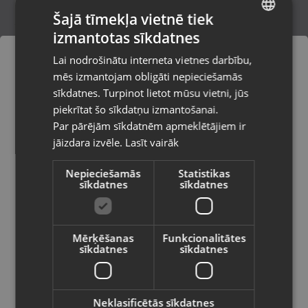
Šajā tīmekļa vietnē tiek
izmantotas sīkdatnes
LATVIAN
Makita 4324
Lai nodrošinātu interneta vietnes darbību,
Cēsis,Raunas iela 13
RUSSIAN
mēs izmantojam obligāti nepieciešamās
Stāvoklis Ilgstoši lietots (Garantija 14 dienas)
LITHUANIAN
sīkdatnes. Turpinot lietot mūsu vietni, jūs
Pasūtījumi tiks piegādāti uz
piekrītat šo sīkdatņu izmantošanai.
izvēlēto valsti
Par pārējām sīkdatnēm apmeklētājiem ir
49.00
€
jāizdara izvēle.
Lasīt vairāk
Vietnes saturs būs attēlots izvēlētajā
valodā
Nepieciešamās
Statistikas
sīkdatnes
sīkdatnes
Valsts
Mērķēšanas
Funkcionalitātes
sīkdatnes
sīkdatnes
Valoda
Latviešu / Latvian
Neklasificētās sīkdatnes
DeWalt DCS335