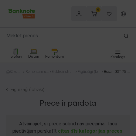
0
Telefoni
Datori
Remontam
Katalogs
Sākum
Remontam un
Elektroinstru
Figūrzāģi (lob
Bosch GST 75 B
s
celtniecībai
menti
ziki)
E
Figūrzāģi (lobziki)
Prece ir pārdota
Atvainojiet, šī prece šobrīd nav pieejama. Taču
piedāvājam parskatīt
citas šīs kategorijas preces.