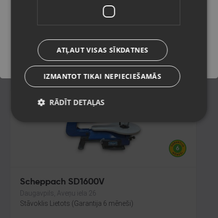
Jūrmala, Ventspils šos. 32
Stāvoklis Lietots (Garantija 6 mēneši)
Saglabāt
150.00
€
ATĻAUT VISAS SĪKDATNES
No
6.82
€
/mēn.
IZMANTOT TIKAI NEPIECIEŠAMĀS
RĀDĪT DETAĻAS
Scheppach SD1600V
Daugavpils, Aveņu iela 26
Stāvoklis Lietots (Garantija 6 mēneši)