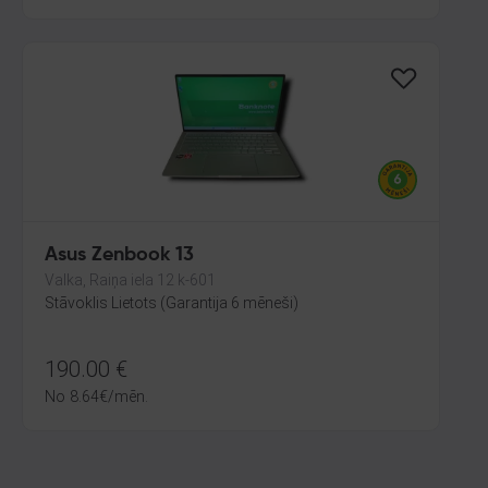
Asus Zenbook 13
Valka, Raiņa iela 12 k-601
Stāvoklis Lietots (Garantija 6 mēneši)
190.00
€
No
8.64
€
/mēn.