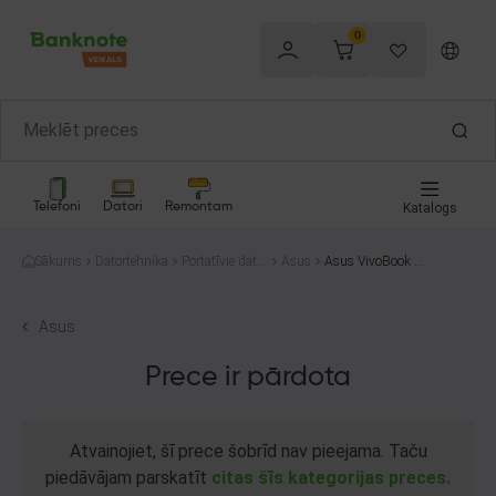
0
Telefoni
Datori
Remontam
Katalogs
Sākums
Datortehnika
Portatīvie dator
Asus
Asus VivoBook 1
i
5
Asus
Prece ir pārdota
Atvainojiet, šī prece šobrīd nav pieejama. Taču
piedāvājam parskatīt
citas šīs kategorijas preces.