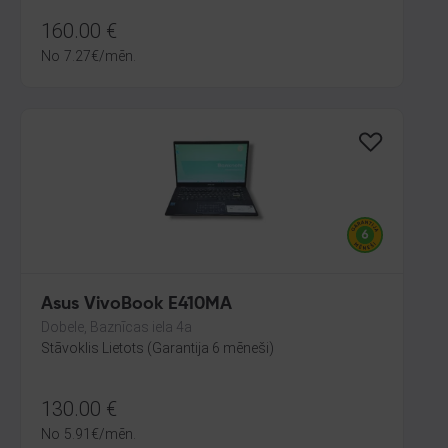
160.00
€
No
7.27
€
/mēn.
Asus VivoBook E410MA
Dobele, Baznīcas iela 4a
Stāvoklis Lietots (Garantija 6 mēneši)
130.00
€
No
5.91
€
/mēn.