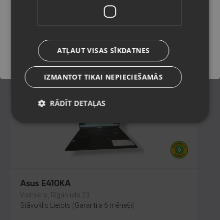
Jūrmala, Ventspils šos. 32
Stāvoklis Ilgstoši lietots (Garantija 14 dienas)
Saglabāt
150.00
€
ATĻAUT VISAS SĪKDATNES
No
6.82
€
/mēn.
IZMANTOT TIKAI NEPIECIEŠAMĀS
RĀDĪT DETAĻAS
Asus E410KA
Valmiera, Rīgas iela 23
Stāvoklis Lietots (Garantija 6 mēneši)