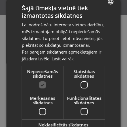
Šajā tīmekļa vietnē tiek
izmantotas sīkdatnes
LATVIAN
Asus N551VW
Lai nodrošinātu interneta vietnes darbību,
Sigulda, Kr. Valdemāra iela 1a
RUSSIAN
mēs izmantojam obligāti nepieciešamās
Stāvoklis Lietots (Garantija 6 mēneši)
LITHUANIAN
sīkdatnes. Turpinot lietot mūsu vietni, jūs
Pasūtījumi tiks piegādāti uz
piekrītat šo sīkdatņu izmantošanai.
izvēlēto valsti
255.00
€
Par pārējām sīkdatnēm apmeklētājiem ir
No
11.59
€
/mēn.
jāizdara izvēle.
Lasīt vairāk
Vietnes saturs būs attēlots izvēlētajā
valodā
Nepieciešamās
Statistikas
sīkdatnes
sīkdatnes
Valsts
Mērķēšanas
Funkcionalitātes
sīkdatnes
sīkdatnes
Valoda
Latviešu / Latvian
Neklasificētās sīkdatnes
Asus VivoBook X513EAN