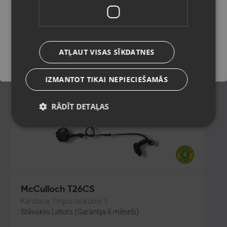
Jelgava, Satiksmes iela 33-1B
Stāvoklis Mazlietots (Garantija 12 mēneši)
Saglabāt
ATĻAUT VISAS SĪKDATNES
45.00
€
IZMANTOT TIKAI NEPIECIEŠAMĀS
RĀDĪT DETAĻAS
McCulloch T26CS
Kandava, Tirgus laukums 1
Stāvoklis Lietots (Garantija 6 mēneši)