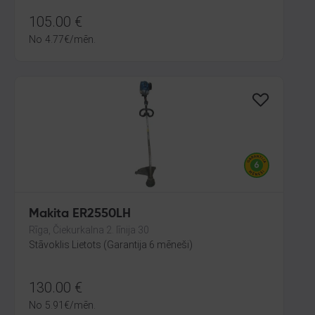
105.00
€
No
4.77
€
/mēn.
Makita ER2550LH
Rīga, Čiekurkalna 2. līnija 30
Stāvoklis Lietots (Garantija 6 mēneši)
130.00
€
No
5.91
€
/mēn.