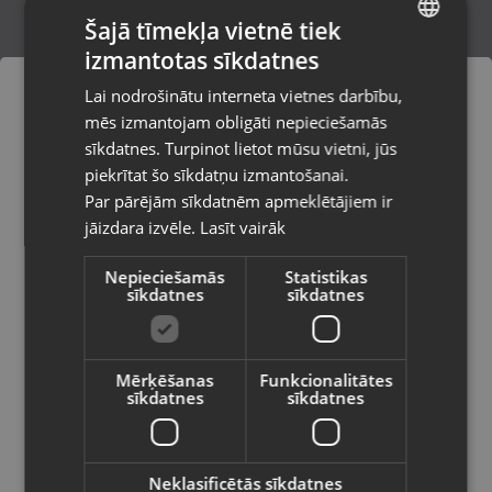
Šajā tīmekļa vietnē tiek
izmantotas sīkdatnes
LATVIAN
WolfGarten Lycos E-500 T
Lai nodrošinātu interneta vietnes darbību,
Saldus, Lielā iela 2
RUSSIAN
mēs izmantojam obligāti nepieciešamās
Stāvoklis Jauns (Garantija 24 mēneši)
LITHUANIAN
sīkdatnes. Turpinot lietot mūsu vietni, jūs
Pasūtījumi tiks piegādāti uz
piekrītat šo sīkdatņu izmantošanai.
izvēlēto valsti
Par pārējām sīkdatnēm apmeklētājiem ir
30.00
€
jāizdara izvēle.
Lasīt vairāk
Vietnes saturs būs attēlots izvēlētajā
valodā
Nepieciešamās
Statistikas
sīkdatnes
sīkdatnes
Valsts
Mērķēšanas
Funkcionalitātes
sīkdatnes
sīkdatnes
Valoda
Latviešu / Latvian
Neklasificētās sīkdatnes
Bosch ART 23SL