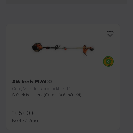
AWTools M2600
Ogre, Mālkalnes prospekts 4-11
Stāvoklis Lietots (Garantija 6 mēneši)
105.00
€
No
4.77
€
/mēn.