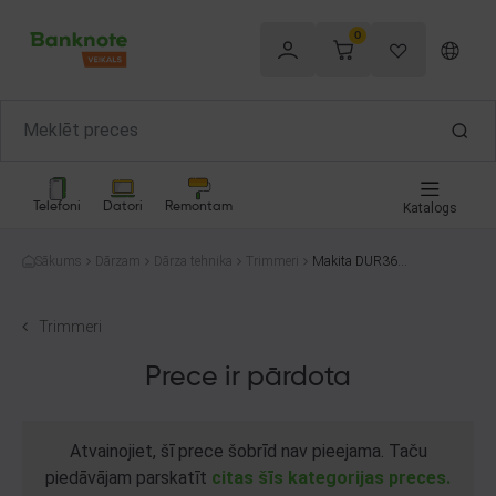
0
Telefoni
Datori
Remontam
Katalogs
Sākums
Dārzam
Dārza tehnika
Trimmeri
Makita DUR368
A
Trimmeri
Prece ir pārdota
Atvainojiet, šī prece šobrīd nav pieejama. Taču
piedāvājam parskatīt
citas šīs kategorijas preces.