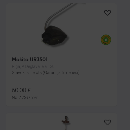
Makita UR3501
Rīga, A.Deglava iela 120
Stāvoklis Lietots (Garantija 6 mēneši)
60.00
€
No
2.73
€
/mēn.