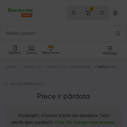
0
Telefoni
Datori
Remontam
Katalogs
Sākum
Sportam un at
Sports un fitne
Sporta aprīkoj
Wellneo Fit U Pa
s
pūtai
ss
ums
nts
Sporta aprīkojums
Prece ir pārdota
Atvainojiet, šī prece šobrīd nav pieejama. Taču
piedāvājam parskatīt
citas šīs kategorijas preces.