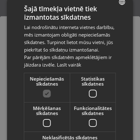
Šajā tīmekļa vietnē tiek
izmantotas sīkdatnes
LATVIAN
Nitro Vandal
Lai nodrošinātu interneta vietnes darbību,
Rīga, Jūrmalas gatve 30
RUSSIAN
mēs izmantojam obligāti nepieciešamās
Stāvoklis Lietots (Garantija 6 mēneši)
LITHUANIAN
sīkdatnes. Turpinot lietot mūsu vietni, jūs
Pasūtījumi tiks piegādāti uz
piekrītat šo sīkdatņu izmantošanai.
izvēlēto valsti
Par pārējām sīkdatnēm apmeklētājiem ir
35.00
€
jāizdara izvēle.
Lasīt vairāk
Vietnes saturs būs attēlots izvēlētajā
valodā
Nepieciešamās
Statistikas
sīkdatnes
sīkdatnes
Valsts
Mērķēšanas
Funkcionalitātes
sīkdatnes
sīkdatnes
Valoda
Latviešu / Latvian
Neklasificētās sīkdatnes
Bauer Vapor S25