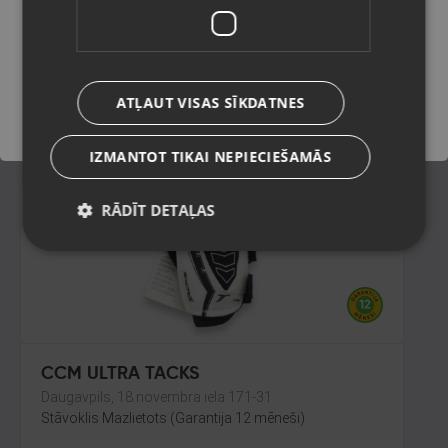
Rīga, Jūrmalas gatve 30
Stāvoklis Jauns (Garantija 24 mēneši)
Saglabāt
159.00
€
ATĻAUT VISAS SĪKDATNES
No
7.23
€
/mēn.
IZMANTOT TIKAI NEPIECIEŠAMĀS
RĀDĪT DETAĻAS
CCM ULTRA TACKS
Daugavpils, 18.novembra iela 171-31
Stāvoklis Mazlietots (Garantija 12 mēneši)