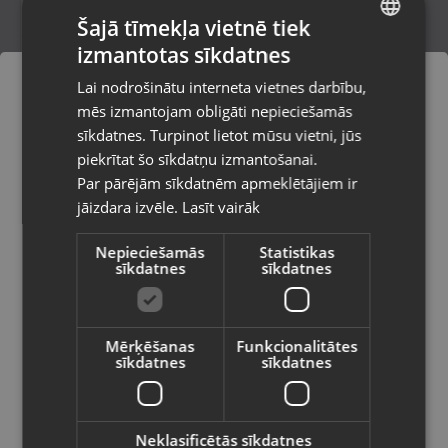
Šajā tīmekļa vietnē tiek
izmantotas sīkdatnes
LATVIAN
ProfiCare PC-HT 3009
Lai nodrošinātu interneta vietnes darbību,
Tukums, Elizabetes iela 6
RUSSIAN
mēs izmantojam obligāti nepieciešamās
Stāvoklis Mazlietots (Garantija 12 mēneši)
LITHUANIAN
sīkdatnes. Turpinot lietot mūsu vietni, jūs
Pasūtījumi tiks piegādāti uz
piekrītat šo sīkdatņu izmantošanai.
izvēlēto valsti
Par pārējām sīkdatnēm apmeklētājiem ir
12.00
€
jāizdara izvēle.
Lasīt vairāk
Vietnes saturs būs attēlots izvēlētajā
valodā
Nepieciešamās
Statistikas
sīkdatnes
sīkdatnes
Valsts
Mērķēšanas
Funkcionalitātes
sīkdatnes
sīkdatnes
Valoda
Latviešu / Latvian
Neklasificētās sīkdatnes
Xiaomi High-Speed Ionic Hair Dryer