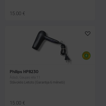
15.00
€
Philips HP8230
Ādaži, Gaujas iela 11
Stāvoklis Lietots (Garantija 6 mēneši)
15.00
€