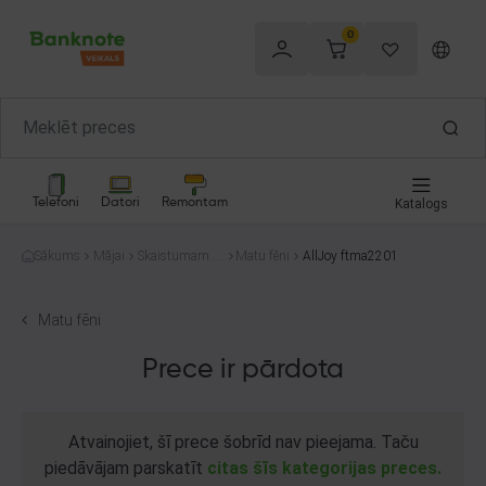
0
Telefoni
Datori
Remontam
Katalogs
Sākums
Mājai
Skaistumam u
Matu fēni
AllJoy ftma2201
n veselībai
Matu fēni
Prece ir pārdota
Atvainojiet, šī prece šobrīd nav pieejama. Taču
piedāvājam parskatīt
citas šīs kategorijas preces.