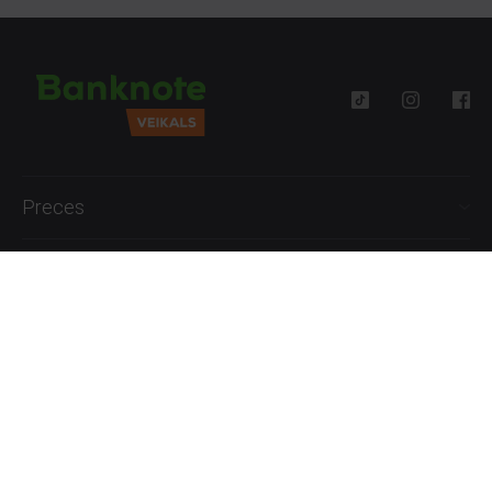
Preces
Palīdzība
Informācija
+371 27777762
P.-Pk. 09:00 - 18:00