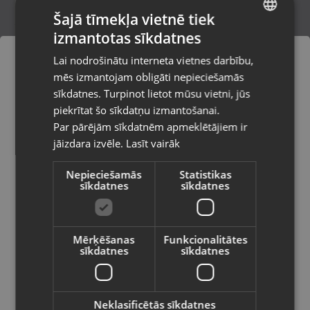
Šajā tīmekļa vietnē tiek
izmantotas sīkdatnes
LATVIAN
Dimplex ATH20
Lai nodrošinātu interneta vietnes darbību,
Daugavpils, Saules iela 55
RUSSIAN
mēs izmantojam obligāti nepieciešamās
Stāvoklis Mazlietots (Garantija 12 mēneši)
LITHUANIAN
sīkdatnes. Turpinot lietot mūsu vietni, jūs
Pasūtījumi tiks piegādāti uz
piekrītat šo sīkdatņu izmantošanai.
izvēlēto valsti
105.00
€
Par pārējām sīkdatnēm apmeklētājiem ir
No
4.77
€
/mēn.
jāizdara izvēle.
Lasīt vairāk
Vietnes saturs būs attēlots izvēlētajā
valodā
Nepieciešamās
Statistikas
sīkdatnes
sīkdatnes
Valsts
Mērķēšanas
Funkcionalitātes
sīkdatnes
sīkdatnes
Valoda
Latviešu / Latvian
Neklasificētās sīkdatnes
Aerauliqa ORION 150