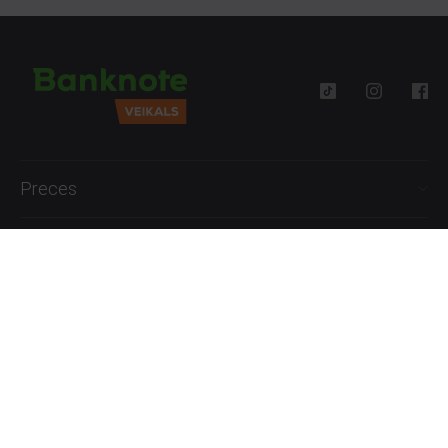
Preces
Palīdzība
Informācija
+371 27777762
P.-Pk. 09:00 - 18:00