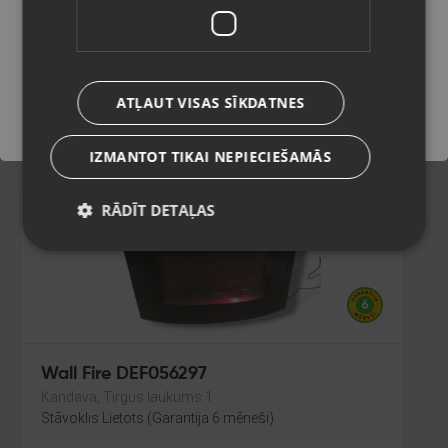
Rīga, Jūrmalas gatve 30
Stāvoklis Jauns (Garantija 24 mēneši)
Saglabāt
245.00
€
ATĻAUT VISAS SĪKDATNES
No
11.14
€
/mēn.
IZMANTOT TIKAI NEPIECIEŠAMĀS
RĀDĪT DETAĻAS
Wall Fire DEF056297
Kandava, Tirgus laukums 1
Stāvoklis Lietots (Garantija 6 mēneši)