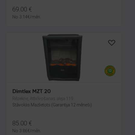
69.00
€
No
3.14
€
/mēn.
Dimtlex MZT 20
Rēzekne, Atbrīvošanas aleja 119
Stāvoklis Mazlietots (Garantija 12 mēneši)
85.00
€
No
3.86
€
/mēn.