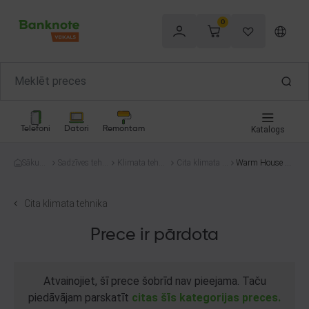
0
Telefoni
Datori
Remontam
Katalogs
Sākum
Sadzīves tehni
Klimata tehni
Cita klimata te
Warm House 50
s
ka
ka
hnika
0W
Cita klimata tehnika
Prece ir pārdota
Atvainojiet, šī prece šobrīd nav pieejama. Taču
piedāvājam parskatīt
citas šīs kategorijas preces.