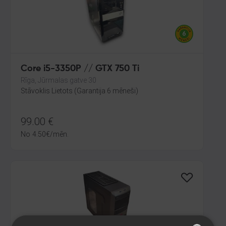
Core i5-3350P // GTX 750 Ti
Rīga, Jūrmalas gatve 30
Stāvoklis Lietots (Garantija 6 mēneši)
99.00
€
No
4.50
€
/mēn.