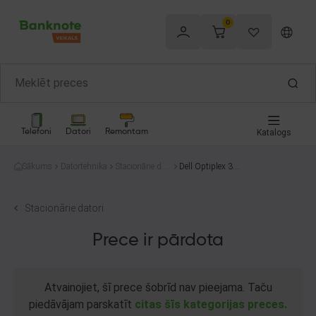
0
Telefoni
Datori
Remontam
Katalogs
Sākums
Datortehnika
Stacionārie dat
Dell Optiplex 302
ori
0
Stacionārie datori
Prece ir pārdota
Atvainojiet, šī prece šobrīd nav pieejama. Taču
piedāvājam parskatīt
citas šīs kategorijas preces.