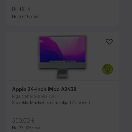
80.00
€
No
3.64
€
/mēn.
Apple 24-inch iMac A2438
Rīga, Saharova iela 13-3
Stāvoklis Mazlietots (Garantija 12 mēneši)
550.00
€
No
25.00
€
/mēn.