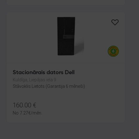
Stacionārais dators Dell
Kuldīga, Liepājas iela 9
Stāvoklis Lietots (Garantija 6 mēneši)
160.00
€
No
7.27
€
/mēn.