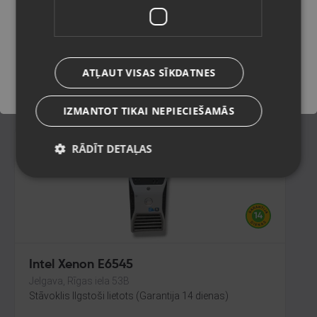
Sigulda, Kr. Valdemāra iela 1a
Stāvoklis Ilgstoši lietots (Garantija 14 dienas)
Saglabāt
90.00
€
ATĻAUT VISAS SĪKDATNES
No
4.09
€
/mēn.
IZMANTOT TIKAI NEPIECIEŠAMĀS
RĀDĪT DETAĻAS
Intel Xenon E6545
Jelgava, Rīgas iela 53B
Stāvoklis Ilgstoši lietots (Garantija 14 dienas)