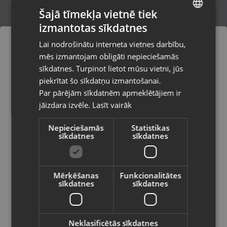
Šajā tīmekļa vietnē tiek
izmantotas sīkdatnes
LATVIAN
Intel Core i5-4460
Lai nodrošinātu interneta vietnes darbību,
Olaine, Zemgales iela 37
RUSSIAN
mēs izmantojam obligāti nepieciešamās
Stāvoklis Lietots (Garantija 6 mēneši)
LITHUANIAN
sīkdatnes. Turpinot lietot mūsu vietni, jūs
Pasūtījumi tiks piegādāti uz
piekrītat šo sīkdatņu izmantošanai.
izvēlēto valsti
149.00
€
Par pārējām sīkdatnēm apmeklētājiem ir
No
6.77
€
/mēn.
jāizdara izvēle.
Lasīt vairāk
Vietnes saturs būs attēlots izvēlētajā
valodā
Nepieciešamās
Statistikas
sīkdatnes
sīkdatnes
Valsts
Mērķēšanas
Funkcionalitātes
sīkdatnes
sīkdatnes
Valoda
Latviešu / Latvian
Neklasificētās sīkdatnes
TP LINK Deep Cool