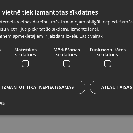
Pasūtījumi tiks piegādāti uz izvēlēto
 vietnē tiek izmantotas sīkdatnes
valsti
nterneta vietnes darbību, mēs izmantojam obligāti nepieciešamās
Vietnes saturs būs attēlots izvēlētajā valodā
su vietni, jūs piekrītat šo sīkdatņu izmantošanai.
MIlwaukee M18 FBJS
P
tnēm apmeklētājiem ir jāizdara izvēle.
Lasīt vairāk
Valsts
Rīga, Brīvības gatve 432
Li
Stāvoklis Lietots (Garantija 6 mēneši)
St
s
Statistikas
Mērķēšanas
Funkcionalitātes
sīkdatnes
sīkdatnes
sīkdatnes
230.00
€
5
Valoda
No
10.46
€
/mēn.
N
Latviešu / Latvian
IZMANTOT TIKAI NEPIECIEŠAMĀS
ATĻAUT VISAS
AS
Saglabāt