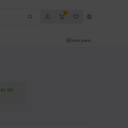
0
Visas preces
tas šīs