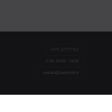
+371 27777762
P.-Pk. 09:00 - 18:00
veikals@banknote.lv
a