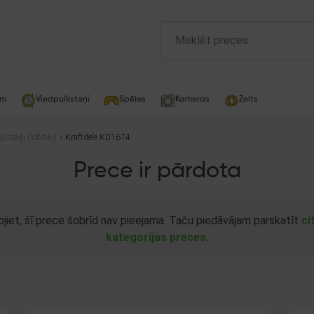
am
Viedpulksteņi
Spēles
Kameras
Zelts
gūrzāģi (lobziki)
Kraftdele KD1674
Prece ir pārdota
ojiet, šī prece šobrīd nav pieejama. Taču piedāvājam parskatīt
ci
kategorijas preces.