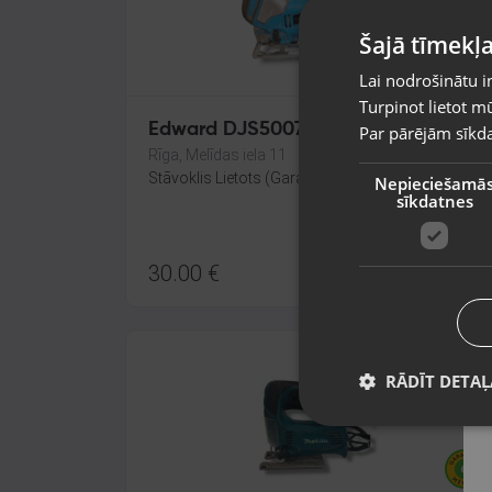
Šajā tīmekļa
Lai nodrošinātu i
Turpinot lietot mū
Edward DJS5007
Par pārējām sīkda
Rīga, Melīdas iela 11
Stāvoklis Lietots (Garantija 6 mēneši)
Nepieciešamā
sīkdatnes
30.00
€
RĀDĪT DETAĻ