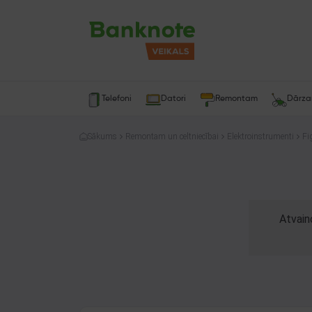
Telefoni
Datori
Remontam
Dārz
Sākums
Remontam un celtniecībai
Elektroinstrumenti
Fi
Atvain