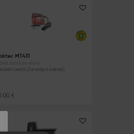
aktec MT431
bele, Baznīcas iela 4a
āvoklis Lietots (Garantija 6 mēneši)
0.00
€