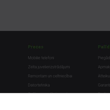
Preces
Palīd
Mobilie telefoni
Piegā
Zelta juvelierizstrādājumi
Apmak
Remontam un celtniecībai
Atteik
Datortehnika
Garanti
Spēles un spēļu konsoles
Preču 
Planšetdatori
Atsau