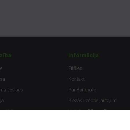
zība
Informācija
de
Filiāles
sa
Kontakti
uma tiesības
Par Banknote
ja
Biežāk uzdotie jautājumi
uzpirkšana
Lietots – Pārbaudīts
ksmes
Noteikumi un privātuma politik