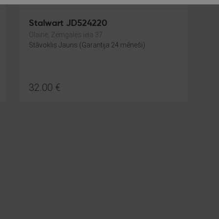
Stalwart JD524220
Olaine, Zemgales iela 37
Stāvoklis Jauns (Garantija 24 mēneši)
32.00
€