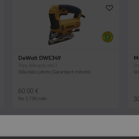
DeWalt DWE349
M
Rīga, Mārupes iela 3
Do
Stāvoklis Lietots (Garantija 6 mēneši)
St
60.00
€
3
No
2.73
€
/mēn.