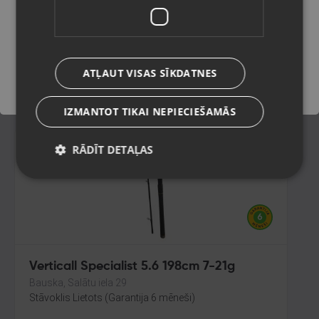
Ogre, Mālkalnes prospekts 4-11
Stāvoklis Lietots (Garantija 6 mēneši)
Saglabāt
ATĻAUT VISAS SĪKDATNES
32.00
€
IZMANTOT TIKAI NEPIECIEŠAMĀS
RĀDĪT DETAĻAS
Verticall Specialist 5.6 198cm 7-21g
Bauska, Salātu iela 29
Stāvoklis Lietots (Garantija 6 mēneši)