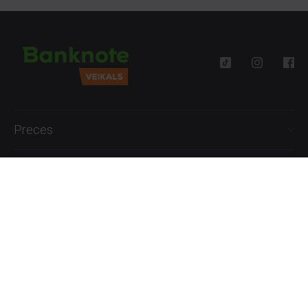
Preces
Palīdzība
Informācija
+371 27777762
P.-Pk. 09:00 - 18:00