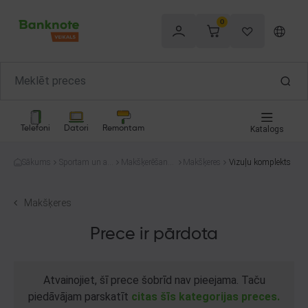
0
Telefoni
Datori
Remontam
Katalogs
Sākums
Sportam un at
Makšķerēšana
Makšķeres
Vizuļu komplekts
pūtai
un medības
Makšķeres
Prece ir pārdota
Atvainojiet, šī prece šobrīd nav pieejama. Taču
piedāvājam parskatīt
citas šīs kategorijas preces.