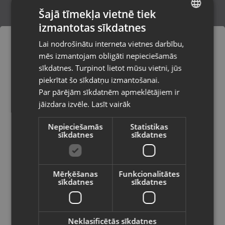
Šajā tīmekļa vietnē tiek
izmantotas sīkdatnes
LATVIAN
Konger coral spin
Lai nodrošinātu interneta vietnes darbību,
Liepāja, Lielā iela 4
RUSSIAN
mēs izmantojam obligāti nepieciešamās
Stāvoklis Mazlietots (Garantija 12 mēneši)
LITHUANIAN
sīkdatnes. Turpinot lietot mūsu vietni, jūs
Pasūtījumi tiks piegādāti uz
piekrītat šo sīkdatņu izmantošanai.
izvēlēto valsti
Par pārējām sīkdatnēm apmeklētājiem ir
22.00
€
jāizdara izvēle.
Lasīt vairāk
Vietnes saturs būs attēlots izvēlētajā
valodā
Nepieciešamās
Statistikas
sīkdatnes
sīkdatnes
Valsts
Mērķēšanas
Funkcionalitātes
sīkdatnes
sīkdatnes
Valoda
Latviešu / Latvian
Neklasificētās sīkdatnes
Okuma Alaris Tele Surf 420-200