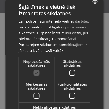
Šajā tīmekļa vietnē tiek
izmantotas sīkdatnes
LATVIAN
RYOBI EXCIA
Lai nodrošinātu interneta vietnes darbību,
Rīga, Mārupes iela 3
RUSSIAN
mēs izmantojam obligāti nepieciešamās
Stāvoklis Lietots (Garantija 6 mēneši)
LITHUANIAN
sīkdatnes. Turpinot lietot mūsu vietni, jūs
Pasūtījumi tiks piegādāti uz
piekrītat šo sīkdatņu izmantošanai.
izvēlēto valsti
Par pārējām sīkdatnēm apmeklētājiem ir
25.00
€
jāizdara izvēle.
Lasīt vairāk
Vietnes saturs būs attēlots izvēlētajā
valodā
Nepieciešamās
Statistikas
sīkdatnes
sīkdatnes
Valsts
Mērķēšanas
Funkcionalitātes
sīkdatnes
sīkdatnes
Valoda
Latviešu / Latvian
Neklasificētās sīkdatnes
Crazy Fish AS732HT