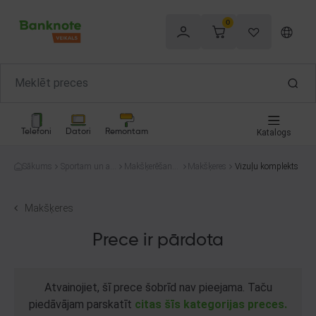
0
Telefoni
Datori
Remontam
Katalogs
Sākums
Sportam un at
Makšķerēšana
Makšķeres
Vizuļu komplekts
pūtai
un medības
Makšķeres
Prece ir pārdota
Atvainojiet, šī prece šobrīd nav pieejama. Taču
piedāvājam parskatīt
citas šīs kategorijas preces.