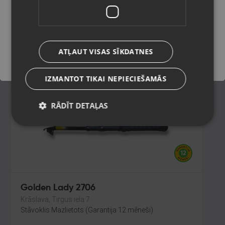
Liepāja, Mirdzas Ķempes iela 8-16
Stāvoklis Lietots (Garantija 6 mēneši)
Saglabāt
ATĻAUT VISAS SĪKDATNES
39.00
€
IZMANTOT TIKAI NEPIECIEŠAMĀS
RĀDĪT DETAĻAS
Golden Lady 2706
Krāslava, Tirgus iela 7
Stāvoklis Mazlietots (Garantija 12 mēneši)