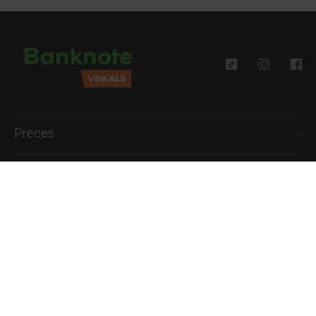
Preces
Palīdzība
Informācija
+371 27777762
P.-Pk. 09:00 - 18:00