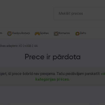
am
Viedpulksteņi
Spēles
Kameras
Zelts
rāvas adapteris XO 2xUSB 2.4A
Prece ir pārdota
ojiet, šī prece šobrīd nav pieejama. Taču piedāvājam parskatīt
ci
kategorijas preces.