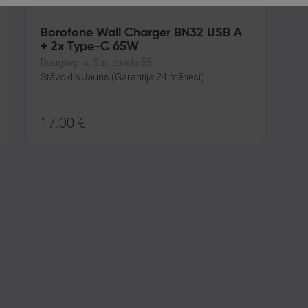
Borofone Wall Charger BN32 USB A
+ 2x Type-C 65W
Daugavpils, Saules iela 55
Stāvoklis Jauns (Garantija 24 mēneši)
17.00
€