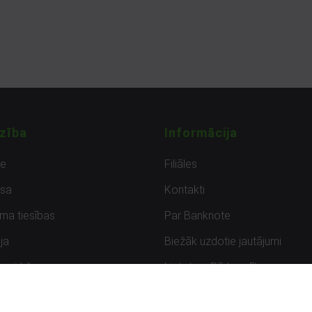
zība
Informācija
de
Filiāles
sa
Kontakti
uma tiesības
Par Banknote
ja
Biežāk uzdotie jautājumi
uzpirkšana
Lietots – Pārbaudīts
ksmes
Noteikumi un privātuma politik