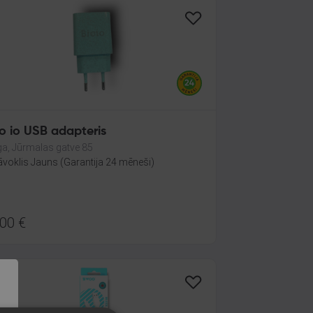
o io USB adapteris
ga, Jūrmalas gatve 85
āvoklis Jauns (Garantija 24 mēneši)
.00
€