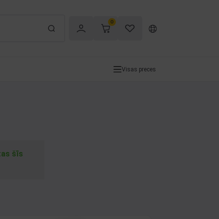
0
Visas preces
tas šīs