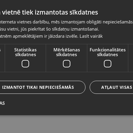
Pasūtījumi tiks piegādāti uz izvēlēto
 vietnē tiek izmantotas sīkdatnes
valsti
nterneta vietnes darbību, mēs izmantojam obligāti nepieciešamās
Vietnes saturs būs attēlots izvēlētajā valodā
su vietni, jūs piekrītat šo sīkdatņu izmantošanai.
BWOO 65W USB-C to USB-C
B
tnēm apmeklētājiem ir jāizdara izvēle.
Lasīt vairāk
Valsts
Kuldīga, Liepājas iela 9
Ku
Stāvoklis Jauns (Garantija 24 mēneši)
St
s
Statistikas
Mērķēšanas
Funkcionalitātes
sīkdatnes
sīkdatnes
sīkdatnes
Valoda
9.00
€
7
Latviešu / Latvian
IZMANTOT TIKAI NEPIECIEŠAMĀS
ATĻAUT VISAS
AS
Saglabāt