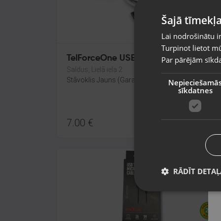
Šajā tīmekļa
Lai nodrošinātu i
Turpinot lietot mū
TelForceOne USB A-Type C
Par pārējām sīkda
Saldus, Lielā iela 2
Stāvoklis Jauns (Garantija 24 mēneši)
Nepieciešamā
sīkdatnes
7.00
€
RĀDĪT DETAĻ