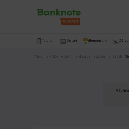
Telefoni
Datori
Remontam
Dārz
Sākums
Mobilie telefoni
Aksesuāri
Lādētāji un kabeļi
St
Atvain