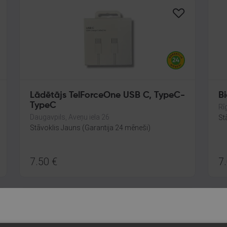
Lādētājs TelForceOne USB C, TypeC-
Bi
TypeC
Rī
Daugavpils, Aveņu iela 26
St
Stāvoklis Jauns (Garantija 24 mēneši)
7.50
€
7