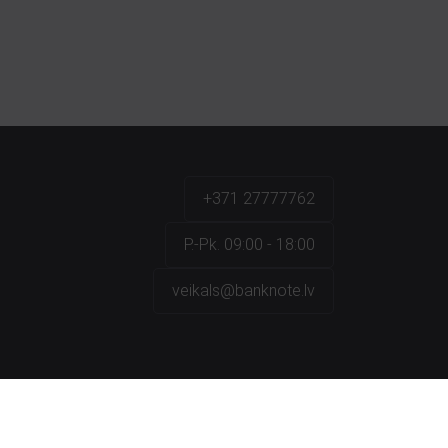
+371 27777762
P.-Pk. 09:00 - 18:00
veikals@banknote.lv
a