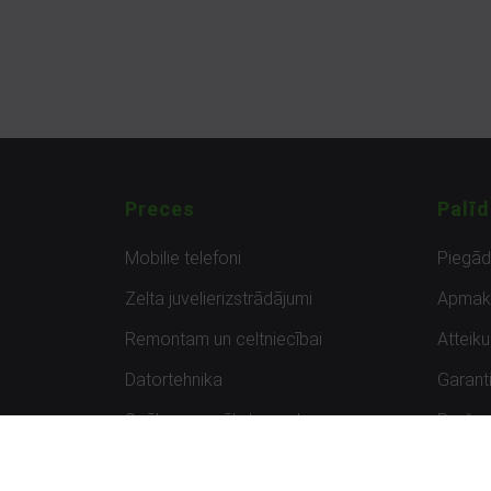
Preces
Palīd
Mobilie telefoni
Piegā
Zelta juvelierizstrādājumi
Apmak
Remontam un celtniecībai
Atteik
Datortehnika
Garanti
Spēles un spēļu konsoles
Preču 
Planšetdatori
Atsau