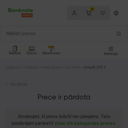
0
Telefoni
Datori
Remontam
Katalogs
Sākums
Pulksteņi
Viedpulksteņi
Citi zīmoli
Amazfit GTS 3
(A2035)
Citi zīmoli
Prece ir pārdota
Atvainojiet, šī prece šobrīd nav pieejama. Taču
piedāvājam parskatīt
citas šīs kategorijas preces.