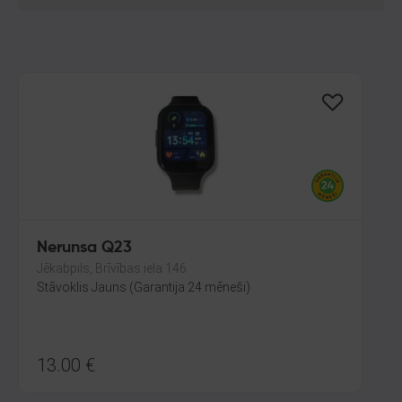
Nerunsa Q23
Jēkabpils, Brīvības iela 146
Stāvoklis Jauns (Garantija 24 mēneši)
13.00
€