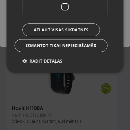
Cēsis,Raunas iela 13
Stāvoklis Jauns (Garantija 24 mēneši)
Saglabāt
ATĻAUT VISAS SĪKDATNES
20.00
€
IZMANTOT TIKAI NEPIECIEŠAMĀS
RĀDĪT DETAĻAS
Havit H1108A
Valmiera, Cēsu iela 11
Stāvoklis Jauns (Garantija 24 mēneši)