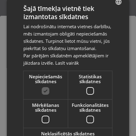
Šajā tīmekļa vietnē tiek
izmantotas sīkdatnes
LATVIAN
Nerunsa CQ23
Lai nodrošinātu interneta vietnes darbību,
Daugavpils, Aveņu iela 26
RUSSIAN
mēs izmantojam obligāti nepieciešamās
Stāvoklis Jauns (Garantija 24 mēneši)
LITHUANIAN
sīkdatnes. Turpinot lietot mūsu vietni, jūs
Pasūtījumi tiks piegādāti uz
piekrītat šo sīkdatņu izmantošanai.
izvēlēto valsti
Par pārējām sīkdatnēm apmeklētājiem ir
13.00
€
jāizdara izvēle.
Lasīt vairāk
Vietnes saturs būs attēlots izvēlētajā
valodā
Nepieciešamās
Statistikas
sīkdatnes
sīkdatnes
Valsts
Mērķēšanas
Funkcionalitātes
sīkdatnes
sīkdatnes
Valoda
Latviešu / Latvian
Neklasificētās sīkdatnes
Nilox Bodyguard (LKT-001)