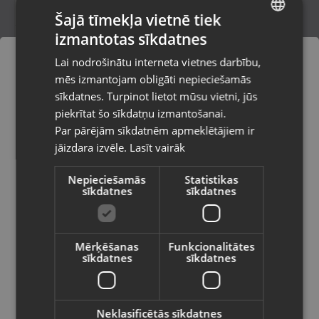
Šajā tīmekļa vietnē tiek
izmantotas sīkdatnes
LATVIAN
Xiaomi 15T 256GB
Lai nodrošinātu interneta vietnes darbību,
Madona, Saules iela 6a
RUSSIAN
mēs izmantojam obligāti nepieciešamās
Stāvoklis Mazlietots (Garantija 12 mēneši)
LITHUANIAN
sīkdatnes. Turpinot lietot mūsu vietni, jūs
Pasūtījumi tiks piegādāti uz
piekrītat šo sīkdatņu izmantošanai.
izvēlēto valsti
310.00
€
Par pārējām sīkdatnēm apmeklētājiem ir
No
14.09
€
/mēn.
jāizdara izvēle.
Lasīt vairāk
Vietnes saturs būs attēlots izvēlētajā
valodā
Nepieciešamās
Statistikas
sīkdatnes
sīkdatnes
Valsts
Mērķēšanas
Funkcionalitātes
sīkdatnes
sīkdatnes
Valoda
Latviešu / Latvian
Neklasificētās sīkdatnes
Xiaomi Redmi Note 12 128GB 4GB RAM