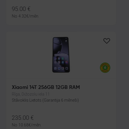
95.00
€
No
4.32
€
/mēn.
Xiaomi 14T 256GB 12GB RAM
Rīga, Dižozolu iela 11
Stāvoklis Lietots (Garantija 6 mēneši)
235.00
€
No
10.68
€
/mēn.