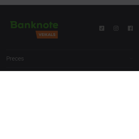
Preces
Palīdzība
Informācija
+371 27777762
P.-Pk. 09:00 - 18:00