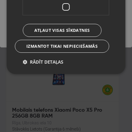
Rīga, Dzirciema iela 84a
Stāvoklis Lietots (Garantija 6 mēneši)
Saglabāt
80.00
€
ATĻAUT VISAS SĪKDATNES
No
3.64
€
/mēn.
IZMANTOT TIKAI NEPIECIEŠAMĀS
RĀDĪT DETAĻAS
Mobilais telefons Xiaomi Poco X5 Pro
256GB 8GB RAM
Rīga, Ulbrokas iela 10
Stāvoklis Lietots (Garantija 6 mēneši)