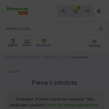
0
Telefoni
Datori
Remontam
Katalogs
Sākums
Mobilie telefoni
Viedtālruņi
Xiaomi
Xiaomi Redmi 10
c 220333QNY 1
28GB
Xiaomi
Prece ir pārdota
Atvainojiet, šī prece šobrīd nav pieejama. Taču
piedāvājam parskatīt
citas šīs kategorijas preces.