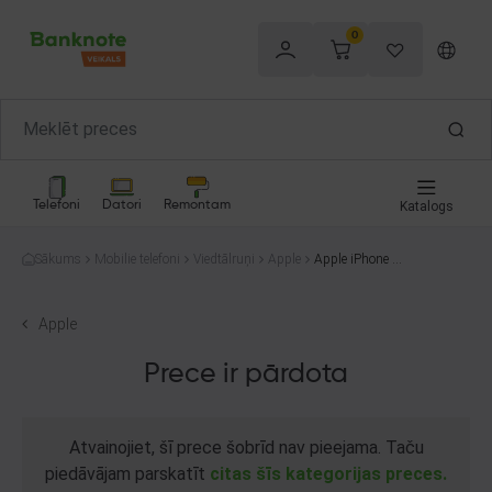
0
Telefoni
Datori
Remontam
Katalogs
Sākums
Mobilie telefoni
Viedtālruņi
Apple
Apple iPhone mi
ni 13 128 gb
Apple
Prece ir pārdota
Atvainojiet, šī prece šobrīd nav pieejama. Taču
piedāvājam parskatīt
citas šīs kategorijas preces.