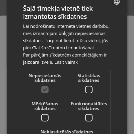
Šajā tīmekļa vietnē tiek
izmantotas sīkdatnes
LATVIAN
Apple iPhone 16e 128GB
Lai nodrošinātu interneta vietnes darbību,
Liepāja, Lielā iela 4
RUSSIAN
mēs izmantojam obligāti nepieciešamās
Stāvoklis Mazlietots (Garantija 12 mēneši)
LITHUANIAN
sīkdatnes. Turpinot lietot mūsu vietni, jūs
Pasūtījumi tiks piegādāti uz
piekrītat šo sīkdatņu izmantošanai.
izvēlēto valsti
470.00
€
Par pārējām sīkdatnēm apmeklētājiem ir
No
21.37
€
/mēn.
jāizdara izvēle.
Lasīt vairāk
Vietnes saturs būs attēlots izvēlētajā
valodā
Nepieciešamās
Statistikas
sīkdatnes
sīkdatnes
Valsts
Mērķēšanas
Funkcionalitātes
sīkdatnes
sīkdatnes
Valoda
Latviešu / Latvian
Neklasificētās sīkdatnes
Apple iPhone 13 Pro A2638 256GB