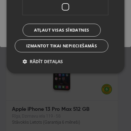
Rīga, Melnsila iela 22
Stāvoklis Lietots (Garantija 6 mēneši)
Saglabāt
345.00
€
ATĻAUT VISAS SĪKDATNES
No
15.68
€
/mēn.
IZMANTOT TIKAI NEPIECIEŠAMĀS
RĀDĪT DETAĻAS
Apple iPhone 13 Pro Max 512 GB
Rīga, Dzirnavu iela 119 - 58
Stāvoklis Lietots (Garantija 6 mēneši)